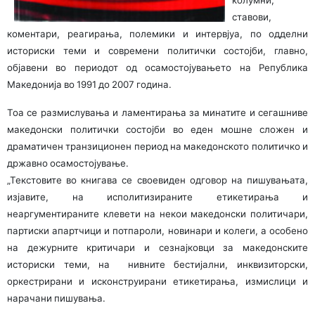
колумни,
ставови,
коментари, реагирања, полемики и интервјуа, по одделни
историски теми и современи политички состојби, главно,
објавени во периодот од осамостојувањето на Република
Македонија во 1991 до 2007 година.
Тоа се размислувања и ламентирања за минатите и сегашниве
македонски политички состојби во еден мошне сложен и
драматичен транзиционен период на македонското политичко и
државно осамостојување.
„Текстовите во книгава се своевиден одговор на пишувањата,
изјавите, на исполитизираните етикетирања и
неаргументираните клевети на некои македонски политичари,
партиски апартчици и потпароли, новинари и колеги, а особено
на дежурните критичари и сезнајковци за македонските
историски теми, на нивните бестијални, инквизиторски,
оркестрирани и исконструирани етикетирања, измислици и
нарачани пишувања.