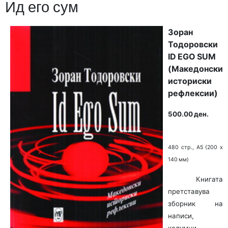
Ид его сум
Зоран
Тодоровски
ID EGO SUM
(Македонски
историски
рефлексии)
500.00 ден.
480 стр., А5 (200 х
140 мм)
Книгата
претставува
зборник на
написи,