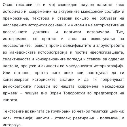
Овие текстови се и мој своевиден научен капитал како
историчар и современик на актуелните македонски состојби и
премрежиња, текстови и ставови коишто не робуваат на
наследените историски сознанија и митови и на авторитетите на
досегашните државни и партиски историчари. Тие,
истовремено, се протест и апел за освестување на
неосвестените, револт против фалсификатите и злоупотребите
во македонската историографија и против идеологизацијата,
селективноста и конзервираните погледи и ставови за одделни
настани, процеси и личности во македонската историографија.
Или поточно, против сите оние кои настојуваа да ги
конзервираат историските вистини и да ги попречуваат
демократските процеси во нашата современа македонска
држава“ – пишува д-р Зоран Тодоровски во предговорот на
книгата.
Текстовите во книгата се групирани во четири тематски целини:
нови сознанија; написи - ставови; реагирања - полемики; и
интервјуа.