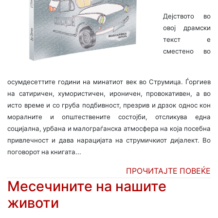
Дејството во
овој драмски
текст е
сместено во
осумдесеттите години на минатиот век во Струмица. Ѓоргиев
на сатиричен, хумористичен, ироничен, провокативен, а во
исто време и со груба подбивност, презрив и дрзок однос кон
моралните и општествените состојби, отсликува една
социјална, урбана и малограѓанска атмосфера на која посебна
привлечност и дава нарацијата на струмичкиот дијалект. Во
поговорот на книгата...
ПРОЧИТАЈТЕ ПОВЕЌЕ
Месечините на нашите
животи