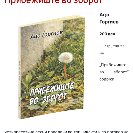
Ацо
Ѓоргиев
200 ден.
80 стр., 200 х 130
мм
„Прибежиште
во зборот“
содржи
четириесетина песни поделени во три циклуси и со поговор на