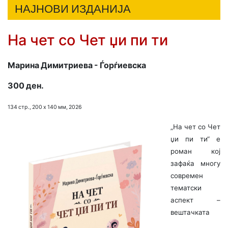
НАЈНОВИ ИЗДАНИЈА
На чет со Чет џи пи ти
Марина Димитриева - Ѓорѓиевска
300 ден.
134 стр., 200 х 140 мм, 2026
„На чет со Чет
џи пи ти“ е
роман кој
зафаќа многу
современ
тематски
аспект –
вештачката