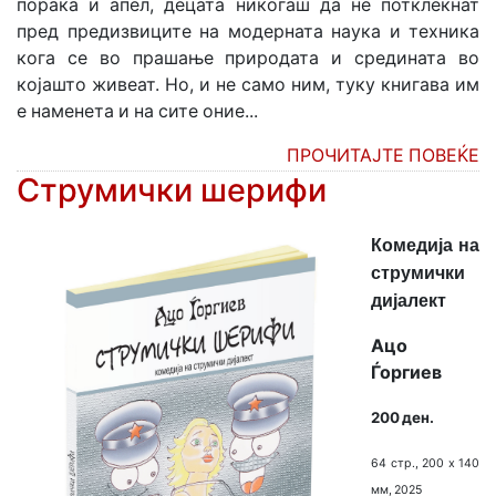
порака и апел, децата никогаш да не потклекнат
пред предизвиците на модерната наука и техника
кога се во прашање природата и средината во
којашто живеат. Но, и не само ним, туку книгава им
е наменета и на сите оние...
ПРОЧИТАЈТЕ ПОВЕЌЕ
Струмички шерифи
Комедија на
струмички
дијалект
Ацо
Ѓоргиев
200 ден.
64 стр., 200 х 140
мм, 2025