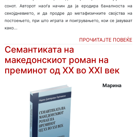
сонот. Авторот наоѓа начин да ја еродира баналноста на
секојдневието, и да продре до метафизичките својства на
постоењето, при што играта и поигрувањето, кои се јавуваат
како...
ПРОЧИТАЈТЕ ПОВЕЌЕ
Семантиката на
македонскиот роман на
преминот од XX во XXI век
Марина