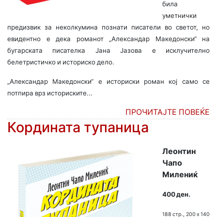
била
уметнички
предизвик за неколкумина познати писатели во светот, но
евидентно е дека романот „Александар Македонски“ на
бугарската писателка Јана Јазова е исклучително
белетристичко и историско дело.
„Александар Македонски“ е историски роман кој само се
потпира врз историските...
ПРОЧИТАЈТЕ ПОВЕЌЕ
Кордината тупаница
Леонтин
Чапо
Милениќ
400 ден.
188 стр., 200 х 140