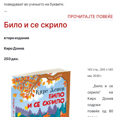
поведуваат во учењето на буквите.
...
ПРОЧИТАЈТЕ ПОВЕЌЕ
Било и се скрило
второ издание
Киро Донев
250 ден.
142 стр., 200 х 140
мм, 2026 г.
„Било и се
скрило“ на
Киро Донев
содржи
повеќе од 80