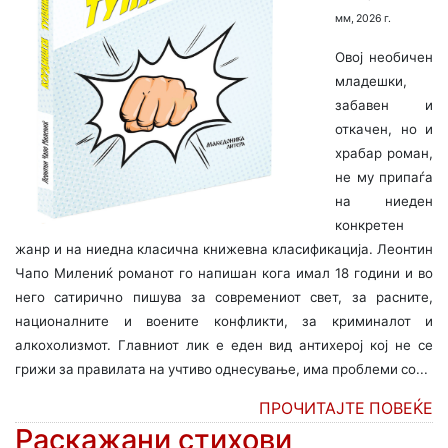
мм, 2026 г.
Овој необичен
младешки,
забавен и
откачен, но и
храбар роман,
не му припаѓа
на ниеден
конкретен
жанр и на ниедна класична книжевна класификација. Леонтин
Чапо Милениќ романот го напишан кога имал 18 години и во
него сатирично пишува за современиот свет, за расните,
националните и воените конфликти, за криминалот и
алкохолизмот. Главниот лик е еден вид антихерој кој не се
грижи за правилата на учтиво однесување, има проблеми со...
ПРОЧИТАЈТЕ ПОВЕЌЕ
Раскажани стихови