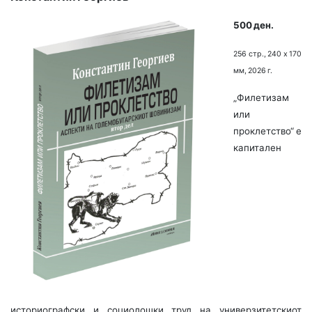
500 ден.
256 стр., 240 х 170
мм, 2026 г.
„Филетизам
или
проклетство“ е
капитален
историографски и социолошки труд на универзитетскиот