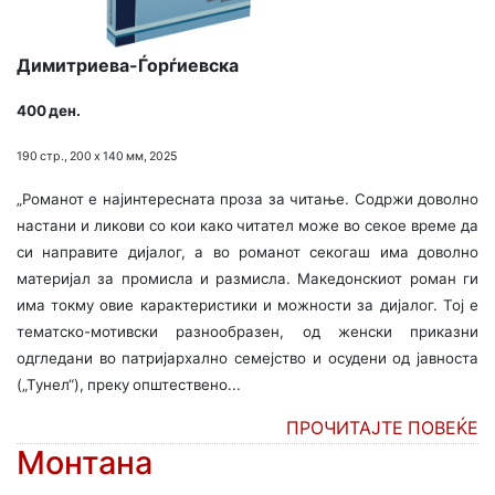
Димитриева-Ѓорѓиевска
400 ден.
190 стр., 200 х 140 мм, 2025
„Романот е најинтересната проза за читање. Содржи доволно
настани и ликови со кои како читател може во секое време да
си направите дијалог, а во романот секогаш има доволно
материјал за промисла и размисла. Македонскиот роман ги
има токму овие карактеристики и можности за дијалог. Тој е
тематско-мотивски разнообразен, од женски приказни
одгледани во патријархално семејство и осудени од јавноста
(„Тунел“), преку општествено...
ПРОЧИТАЈТЕ ПОВЕЌЕ
Монтана