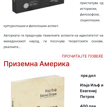
пристапува од
историски,
филозофски,
социолошки,
културолошки и филолошки аспект.
Авторката ги предочува темелните аспекти на идентитетот на
македонскиот народ, ги посочува теоретските основи,
реалните...
ПРОЧИТАЈТЕ ПОВЕЌЕ
Приземна Америка
прв дел
Иљја Иљф и
Еевгениј
Петров
400 ден.