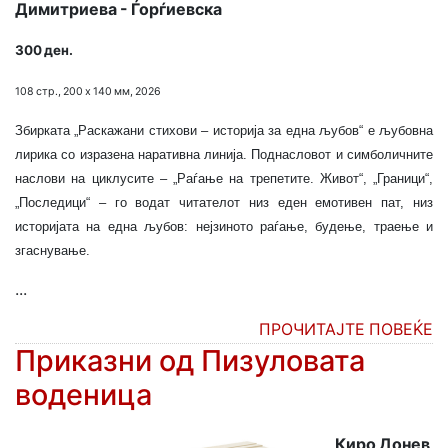
Димитриева - Ѓорѓиевска
300 ден.
108 стр., 200 х 140 мм, 2026
Збирката „Раскажани стихови – историја за една љубов“ е љубовна
лирика со изразена наративна линија. Поднасловот и симболичните
наслови на циклусите – „Раѓање на трепетите. Живот“, „Граници“,
„Последици“ – го водат читателот низ еден емотивен пат, низ
историјата на една љубов: нејзиното раѓање, будење, траење и
згаснување.
...
ПРОЧИТАЈТЕ ПОВЕЌЕ
Приказни од Пизуловата
воденица
Киро Донев