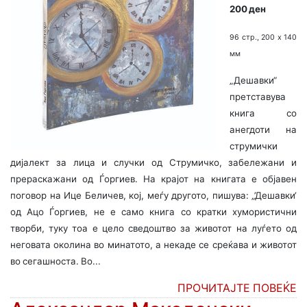
200 ден
96 стр., 200 х 140
мм
„Дешавки“
претставува
книга со
анегдоти на
струмички
дијалект за лица и случки од Струмичко, забележани и
прераскажани од Ѓоргиев. На крајот на книгата е објавен
поговор на Ице Беличев, кој, меѓу другото, пишува: „’Дешавки‘
од Ацо Ѓоргиев, не е само книга со кратки хумористични
творби, туку тоа е цело сведоштво за животот на луѓето од
неговата околина во минатото, а некаде се среќава и животот
во сегашноста. Во...
ПРОЧИТАЈТЕ ПОВЕЌЕ