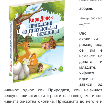
300 ден.
160 стр., 200 х 140
мм, 2025
Овој
еколошки
роман, пред
сè, им е
наменет на
децата и
младите,
чијашто
иднина
зависи од
нивниот однос кон Природата, кон нејзиниот
севкупен животински и растителен свет, ама и кон
нивната животна околина. Приказната во него е и