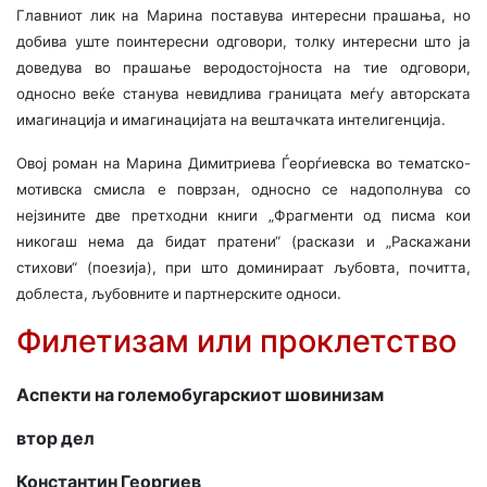
Главниот лик на Марина поставува интересни прашања, но
добива уште поинтересни одговори, толку интересни што ја
доведува во прашање веродостојноста на тие одговори,
односно веќе станува невидлива границата меѓу авторската
имагинација и имагинацијата на вештачката интелигенција.
Овој роман на Марина Димитриева Ѓеорѓиевска во тематско-
мотивска смисла е поврзан, односно се надополнува со
нејзините две претходни книги „Фрагменти од писма кои
никогаш нема да бидат пратени“ (раскази и „Раскажани
стихови“ (поезија), при што доминираат љубовта, почитта,
доблеста, љубовните и партнерските односи.
Филетизам или проклетство
Аспекти на големобугарскиот шовинизам
втор дел
Константин Георгиев