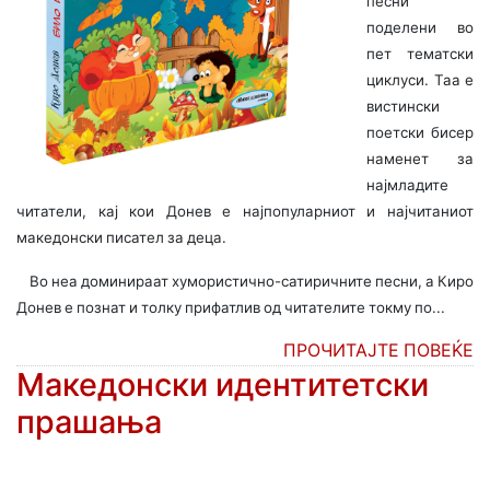
песни
поделени во
пет тематски
циклуси. Таа е
вистински
поетски бисер
наменет за
најмладите
читатели, кај кои Донев е најпопуларниот и најчитаниот
македонски писател за деца.
Во неа доминираат хумористично-сатиричните песни, а Киро
Донев е познат и толку прифатлив од читателите токму по...
ПРОЧИТАЈТЕ ПОВЕЌЕ
Македонски идентитетски
прашања