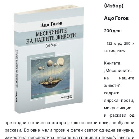
(Избор)
Ацо Гогов
200 ден.
122 стр., 200 х
140 мм, 2025
Книгата
„Месечините
на нашите
животи“
содржи
лирски прози,
микрофикции
и раскази од
претходните книги на авторот, како и некои нови, необјавени
раскази. Во овие мали прози е фатен светот од една зачудна,
изместена перспектива, некаде на границата помеѓу јавето и