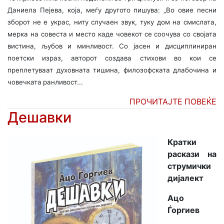
Даниела Пејева, која, меѓу другото пишува: „Во овие песни
зборот не е украс, ниту случаен звук, туку дом на смислата,
мерка на совеста и место каде човекот се соочува со својата
вистина, љубов и минливост. Со јасен и дисциплиниран
поетски израз, авторот создава стихови во кои се
преплетуваат духовната тишина, филозофската длабочина и
човечката ранливост...
ПРОЧИТАЈТЕ ПОВЕЌЕ
Дешавки
Кратки
раскази на
струмички
дијалект
Ацо
Ѓоргиев