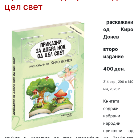
цел свет
раскажани
од Киро
Донев
второ
издание
400 ден.
214 стр., 200 х 140
мм, 2026 г.
Книгата
содржи
избрани
народни
приказни од