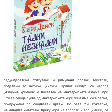
седумдесетина стихувани и римувани прозни текстови,
поделени во четири циклуси. Првиот циклус, со наслов
„Азбучна криенка“, е посветен на македонската азбука, при
што за секоја буква од македонската кирилица има куса песна,
придружена со соодветен цртеж. Во оваа т.н. букварка,
најмладите читатели, преку игра на зборови и асоцијации, се