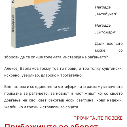
Награда
„Антибукер’
Награда
„Октомври“
Дали воопшто
може со
зборови да се опише големата мистерија на раѓањето?
Алексеј Варламов токму тоа го прави, и тоа толку суштински,
искрено, уверливо, длабоко и трогателно.
Впечатливо и со единствени метафори ни ја раскажува вечната
приказна за раѓањето, за новиот и чист живот кој со своето
доаѓање на овој свет секогаш носи светлина, нови надежи,
желби, но и грижи и стравови во срцата...
ПРОЧИТАЈТЕ ПОВЕЌЕ
Прибежиште во зборот