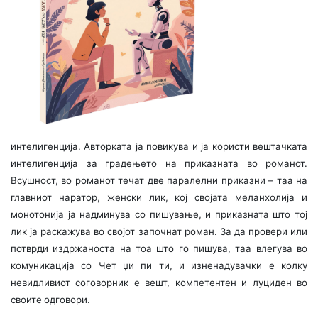
интелигенција. Авторката ја повикува и ја користи вештачката
интелигенција за градењето на приказната во романот.
Всушност, во романот течат две паралелни приказни – таа на
главниот наратор, женски лик, кој својата меланхолија и
монотонија ја надминува со пишување, и приказната што тој
лик ја раскажува во својот започнат роман. За да провери или
потврди издржаноста на тоа што го пишува, таа влегува во
комуникација со Чет џи пи ти, и изненадувачки е колку
невидливиот соговорник е вешт, компетентен и луциден во
своите одговори.