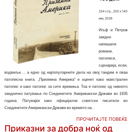
234 стр., 200 х 140
мм, 2026
Иљф и Петров
заедно
напишале
романи,
патописи,
сценарија, есеи,
водвиљи..., а едно од најпопуларните дела на овој тандем е оваа
патописна книга. „Приземна Америка“ е оценет како маестрален
патопис и како патопис за сите времиња. Тоа е патопис од нивното
заедничко патување по Соединетите Американски Држави во 1935
година. Патувајќи како официјални советски писатели во
Соединетите Американски Држави во времето на...
ПРОЧИТАЈТЕ ПОВЕЌЕ
Приказни за добра ноќ од