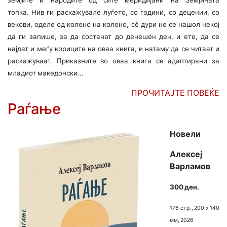
земјите и народите од сите меридијани на Земјината
топка.
Нив ги раскажувале луѓето, со години, со децении, со
векови, оделе од колено на колено, сѐ дури не се нашол некој
да ги запише, за да состанат до денешен ден, и ете, да се
најдат и меѓу кориците на оваа книга, и натаму да се читаат и
раскажуваат. Приказните во оваа книга се адаптирани за
младиот македонски...
ПРОЧИТАЈТЕ ПОВЕЌЕ
Раѓање
Новели
Алексеј
Варламов
300 ден.
176 стр., 200 х 140
мм, 2026