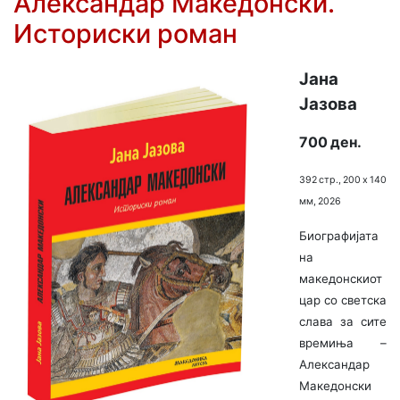
Александар Македонски.
Историски роман
Јана
Јазова
700 ден.
392 стр., 200 х 140
мм, 2026
Биографијата
на
македонскиот
цар со светска
слава за сите
времиња –
Александар
Македонски