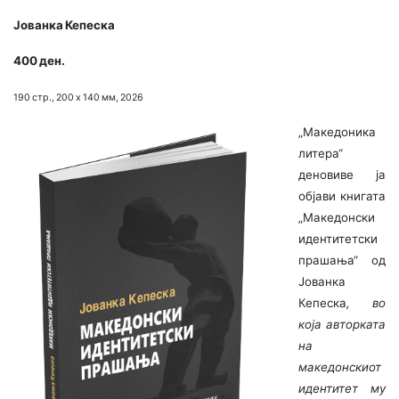
Јованка Кепеска
400 ден.
190 стр., 200 х 140 мм, 2026
„Македоника
литера“
деновиве ја
објави книгата
„Македонски
идентитетски
прашања“ од
Јованка
Кепеска
, во
која авторката
на
македонскиот
идентитет му