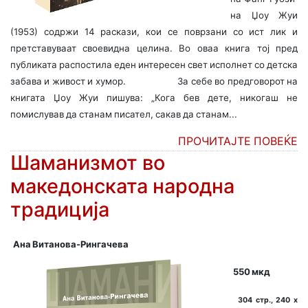
на Џоу Жуи
(1953) содржи 14 раскази, кои се поврзани со ист
лик и
претставуваат своевидна целина. Во оваа книга тој пред
публиката распостила еден интересен свет исполнет со детска
забава и живост и хумор. За себе во предговорот на
книгата Џоу Жуи пишува: „Кога бев дете, никогаш не
помислував да станам писател, сакав да станам...
ПРОЧИТАЈТЕ ПОВЕЌЕ
Шаманизмот во
македонската народна
традиција
Ана Витанова-Рингачева
550 мкд
304 стр., 240 х