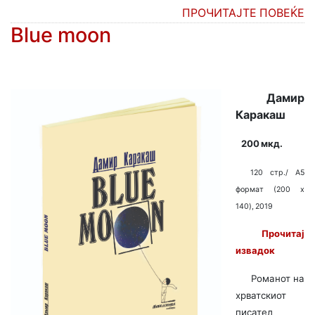
ПРОЧИТАЈТЕ ПОВЕЌЕ
Blue moon
Дамир
Каракаш
200 мкд.
120 стр./ A5
формат (200 x
140), 2019
Прочитај
извадок
Романот на
хрватскиот
писател