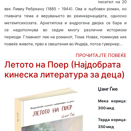
писател на 20
век Ливиу
Ребреану (1885 – 1944). Ова е љубовен роман, но
главната тема е верувањето во реинкарнацијата, односно
метемпсихозата. Архетипска и андрогена двојка се бара и
се надополнува во седум многу различни историски
периоди. Главниот лик на романот, Тома Новак, поминува низ
повеќе животи, прво е свештеник во Индија, потоа гувернер...
ПРОЧИТАЈТЕ ПОВЕЌЕ
Летото на Поер (Најдобрата
кинеска литература за деца)
Џанг Ѓие
Мека корица:
300 мкд
Тврда корица:
350 мкд