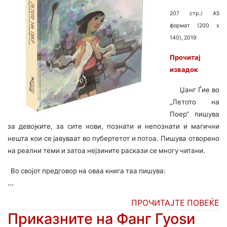
207 стр./ A5
формат (200 x
140), 2019
Прочитај
извадок
Џанг Ѓие во
„Летото на
Поер“ пишува
за девојките, за сите нови, познати и непознати и магични
нешта кои се јавуваат во пубертетот и потоа. Пишува отворено
на реални теми и затоа нејзините раскази се многу читани.
Во својот предговор на оваа книга таа пишува:
...
ПРОЧИТАЈТЕ ПОВЕЌЕ
Приказните на Фанг Гуоsи