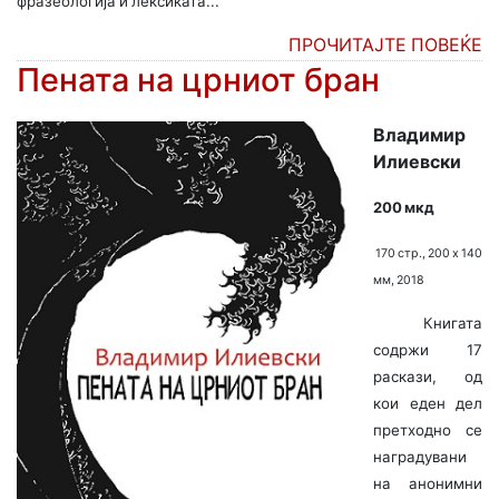
фразеологија и лексиката...
ПРОЧИТАЈТЕ ПОВЕЌЕ
Пената на црниот бран
Владимир
Илиевски
200 мкд
170 стр., 200 х 140
мм, 2018
Книгата
содржи 17
раскази, од
кои еден дел
претходно се
наградувани
на анонимни