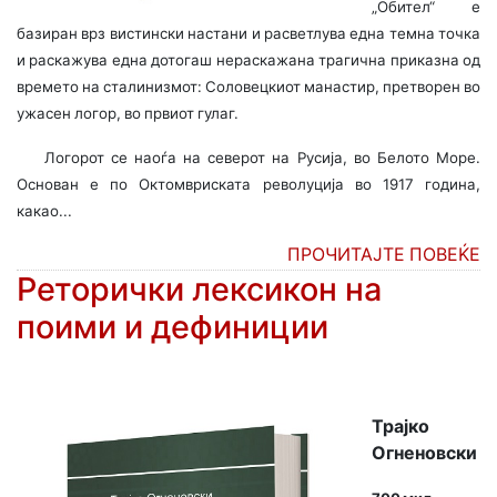
„Обител“ е
базиран врз вистински настани и расветлува една темна точка
и раскажува една дотогаш нераскажана трагична приказна од
времето на сталинизмот: Соловецкиот манастир, претворен во
ужасен логор, во првиот гулаг.
Логорот се наоѓа на северот на Русија, во Белото Море.
Основан е по Октомвриската револуција во 1917 година,
какао...
ПРОЧИТАЈТЕ ПОВЕЌЕ
Реторички лексикон на
поими и дефиниции
Трајко
Огненовски