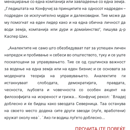
менаџирање со една компанија или завладеење со една земја.
„Гледиштата на Конфучиј за принципите на односот надреден –
подреден се исклучително мудри и далековидни. Тие може да
му помогнат на еден лидер како и на една обична личност да
води земја, компанија или дури и домаќинство“, пишува д-р
Каспер Ших.
„Аналектите не само што обезбедуваат пат за успешен личен
напредок и пробивање н себеси во општеството, туку и се уште
поскапоцени за управувањето. Тие се од суштинска важност
за водење на една земја или на еден бизнис и се основата за
модерната теорија на управувањето. Аналектите ги
истакнуваат слободата, демократијата, правдата,
чесноста, љубовта и човечноста со особен акцент на
филозофијата на искреност и грижа... Конфучиј рекол: `Владеј
доблесно и ќе бидеш како ѕвездата Северница. Таа останува
на своето место додека сите други ѕвезди (луѓе, вработени)
кружат околу неа`. `Ако ги водиш луѓето доблесно...
ПРОЧИТАЈТЕ ПОВЕЌЕ