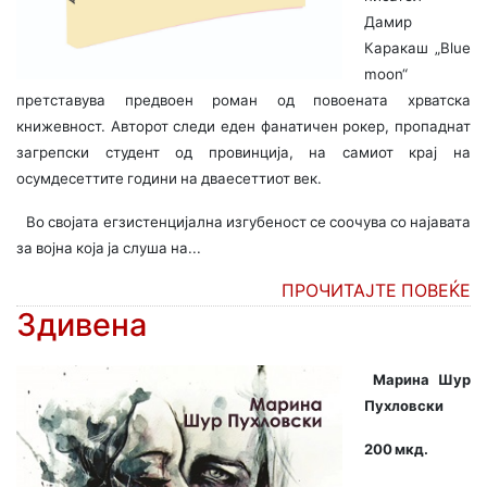
Дамир
Каракаш „Blue
moon“
претставува предвоен роман од повоената хрватска
книжевност. Авторот следи еден фанатичен рокер, пропаднат
загрепски студент од провинција, на самиот крај на
осумдесеттите години на дваесеттиот век.
Во својата егзистенцијална изгубеност се соочува со најавата
за војна која ја слуша на...
ПРОЧИТАЈТЕ ПОВЕЌЕ
Здивена
Марина Шур
Пухловски
200 мкд.