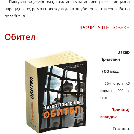
Пишуван во јас-форма, како интимна исповед и со прецизна
нарација, овој роман покажува дека вљубеноста, таа состојба на
првобитна...
ПРОЧИТАЈТЕ ПОВЕЌЕ
Обител
Захар
Прилепин
700 мкд.
664 стр. / A5
формат (200 x
140)
Прочитај
извадок
Романот