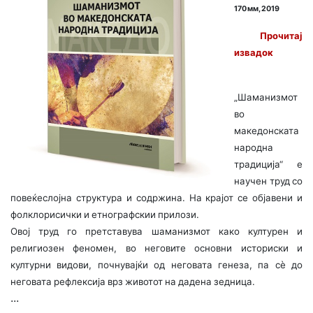
170 мм, 2019
Прочитај
извадок
„Шаманизмот
во
македонската
народна
традиција“ е
научен труд со
повеќеслојна структура и
содржина. На крајот се објавени и
фолклорисички и етнографскии прилози.
Овој труд го претставува шаманизмот како културен и
религиозен феномен, во неговите основни историски и
културни видови, почнувајќи од неговата генеза, па сè до
неговата рефлексија врз животот на дадена зедница.
...