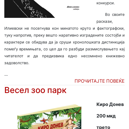
конкурси.
Во своите
раскази,
Илиевски не посегнува кон минатото круто и фактографски,
туку напротив, преку вешто наративно изградените состојби и
карактери се обидува да ја сруши хронолошката дистинкција
помеѓу времињата, со цел да го разбуди размислувањето кај
читателот и да предизвика едно несомнено книжевно
задоволство.
...
ПРОЧИТАЈТЕ ПОВЕЌЕ
Весел зоо парк
Киро Донев
200 мкд
трето