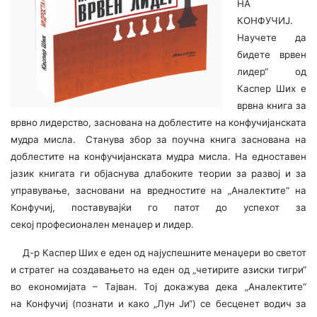
НА
КОНФУЧИЈ.
Научете да
бидете врвен
лидер“ од
Каспер Ших е
врвна книга за
врвно лидерство, заснована на доблестите на конфучијанската
мудра мисла.
Станува збор за поучна книга заснована на
доблестите на конфучијанската мудра мисла. На едноставен
јазик книгата ги објаснува длабоките теории за развој и за
управување, засновани на вредностите на „Аналектите“ на
Конфучиј, поставувајќи го патот до успехот за
секој професионален менаџер и лидер.
Д-р Каспер Ших е еден од најуспешните менаџери во светот
и стратег на создавањето на еден од „четирите азиски тигри“
во економијата – Тајван. Toj докажува дека „Аналектите“
на Конфучиј (познати и како „Лун Ји“) се бесценет водич за