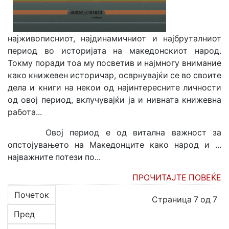
најживописниот, најдинамичниот и најбруталниот
период во историјата на македонскиот народ.
Токму поради тоа му посветив и најмногу внимание
како книжевен историчар, осврнувајќи се во своите
дела и книги на некои од најинтересните личности
од овој период, вклучувајќи ја и нивната книжевна
работа...
Овој период е од витална важност за
опстојувањето на Македонците како народ и ...
најважните потези по...
ПРОЧИТАЈТЕ ПОВЕЌЕ
Почеток
Страница 7 од 7
Пред