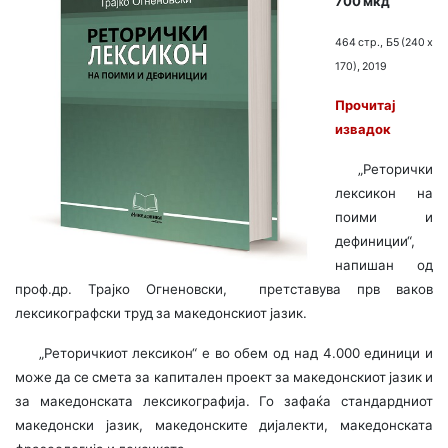
700 мкд
464 стр., Б5 (240 х
170), 2019
Прочитај
извадок
„Реторички
лексикон на
поими и
дефиниции“,
напишан од
проф.др. Трајко Огненовски, претставува прв ваков
лексикографски труд за македонскиот јазик.
„Реторичкиот лексикон“ е во обем од над 4.000 единици и
може да се смета за капитален проект за македонскиот јазик и
за македонската лексикографија. Го зафаќа стандардниот
македонски јазик, македонските дијалекти, македонската