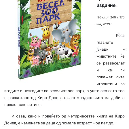
издание
96 стр., 240 х 170
мм, 2023 г.
Кога
главните
јунаци –
животните ќе
се развеселат
и ќе ги
покажат сите
итроштини во
згодите и незгодите во веселиот зоо парк, а уште ако сето тоа
е раскажано од Киро Донев, тогаш младиот читател добива
првокласно четиво.
И оваа, како и повеќето од четириесетте книги на Киро
Донев, е наменета за деца од помала возраст – од пет до...