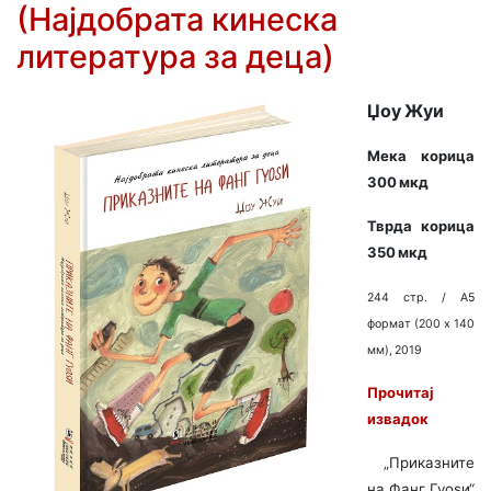
(Најдобрата кинеска
литература за деца)
Џоу Жуи
Мека корица
300 мкд
Тврда корица
350 мкд
244 стр. / A5
формат (200 x 140
мм), 2019
Прочитај
извадок
„
Приказните
на Фанг Гуоѕи“