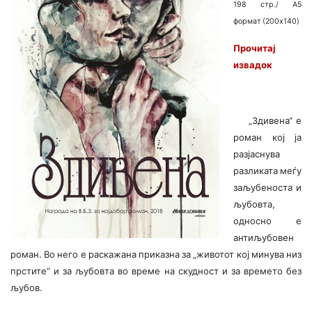
198 стр./ A5
формат (200x140)
Прочитај
извадок
„Здивена“ е
роман кој ја
разјаснува
разликата меѓу
заљубеноста и
љубовта,
односно е
антиљубовен
роман. Во него е раскажана приказна за „животот кој минува низ
прстите“ и за љубовта во време на скудност и за времето без
љубов.