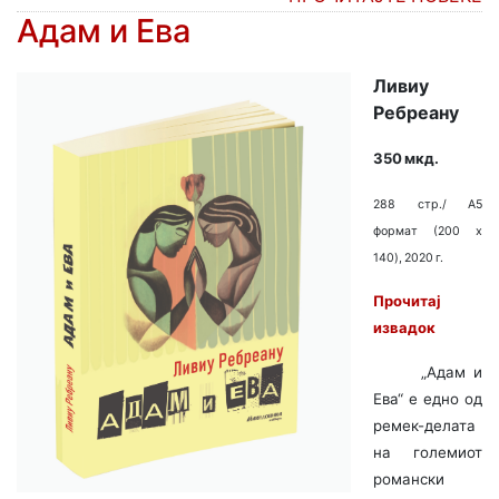
Адам и Ева
Ливиу
Ребреану
350 мкд.
288 стр./ A5
формат (200 x
140), 2020 г.
Прочитај
извадок
„Адам и
Ева“ е едно од
ремек-делата
на големиот
романски