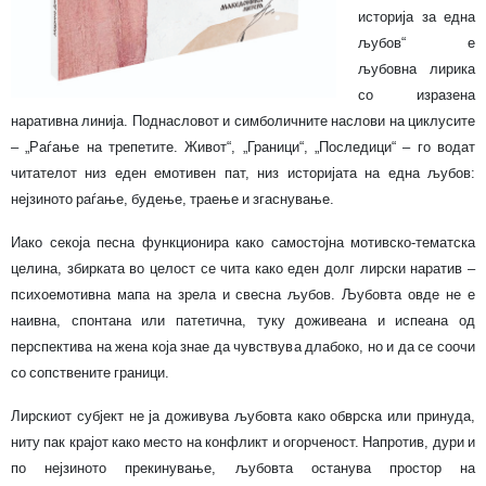
историја за една
љубов“ е
љубовна лирика
со изразена
наративна линија. Поднасловот и симболичните наслови на циклусите
– „Раѓање на трепетите. Живот“, „Граници“, „Последици“ – го водат
читателот низ еден емотивен пат, низ историјата на една љубов:
нејзиното раѓање, будење, траење и згаснување.
Иако секоја песна функционира како самостојна мотивско-тематска
целина, збирката во целост се чита како еден долг лирски наратив –
психоемотивна мапа на зрела и свесна љубов. Љубовта овде не е
наивна, спонтана или патетична, туку доживеана и испеана од
перспектива на жена која знае да чувствува длабоко, но и да се соочи
со сопствените граници.
Лирскиот субјект не ја доживува љубовта како обврска или принуда,
ниту пак крајот како место на конфликт и огорченост. Напротив, дури и
по нејзиното прекинување, љубовта останува простор на