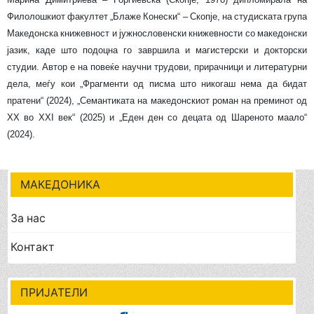
Филолошкиот факултет „Блаже Конески“ – Скопје, на студиската група
Македонска книжевност и јужнословенски книжевности со македонски
јазик, каде што подоцна го завршила и магистерски и докторски
студии. Автор е на повеќе научни трудови, прирачници и литературни
дела, меѓу кои „Фрагменти од писма што никогаш нема да бидат
пратени“ (2024), „Семантиката на македонскиот роман на преминот од
ХХ во ХХI век“ (2025) и „Еден ден со децата од Шареното маало“
(2024).
МАКЕДОНИКА
За нас
Контакт
ПРИЈАТЕЛИ