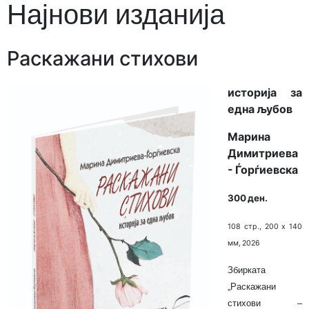
Најнови изданија
Раскажани стихови
историја за
една љубов
Марина
Димитриева
- Ѓорѓиевска
300 ден.
108 стр., 200 х 140
мм, 2026
Збирката
„Раскажани
стихови –