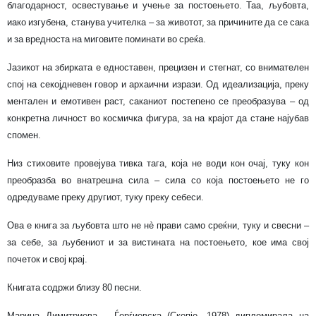
благодарност, освестување и учење за постоењето. Таа, љубовта,
иако изгубена, станува учителка – за животот, за причините да се сака
и за вредноста на миговите поминати во среќа.
Јазикот на збирката е едноставен, прецизен и стегнат, со внимателен
спој на секојдневен говор и архаични изрази. Од идеализација, преку
ментален и емотивен раст, саканиот постепено се преобразува – од
конкретна личност во космичка фигура, за на крајот да стане најубав
спомен.
Низ стиховите провејува тивка тага, која не води кон очај, туку кон
преобразба во внатрешна сила – сила со која постоењето не го
одредуваме преку другиот, туку преку себеси.
Ова е книга за љубовта што не нè прави само среќни, туку и свесни –
за себе, за љубениот и за вистината на постоењето, кое има свој
почеток и свој крај.
Книгата содржи близу 80 песни.
Марина Димитриева – Ѓорѓиевска (Скопје, 1978) дипломирала на