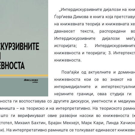
„
Интердискурзивните дијалози на кн
Ѓорѓиева Димова e книга која претставу
на книжевната теорија и книжевната х
дванаесет текста, распоредени в
Интердискурзивните дијалози ме
историјата; 2. Интердискурзивн
книжeвноста и теоријата; 3. Интертекс
книжевноста.
Поаѓајќи од актуелните и доминан
книжевноста кои се во знакот на и
интермедијалните и интертекстуалн
нејзините граници, оваа студија ги
носта ги воспоставува со другите дискурси, уметности и медиум
мништа – на теориско и на интерпретативно. На теориското рам
што ги верификуваат овие развојни насоки во книжевноста (
тотел, Михаил Бахтин, Брајан Мекхејл, Марк Кари, Линда Хачион
ги). На интерпретативно рамниште се толкуваат единаесет книжевн