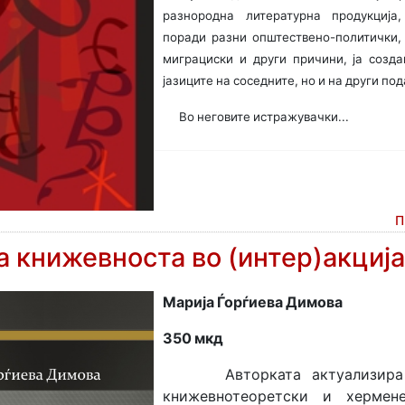
разнородна литературна продукција
поради разни општествено-политички, 
миграциски и други причини, ја созд
јазиците на соседните, но и на други по
Во неговите истражувачки...
П
а книжевноста во (интер)акција
Марија Ѓорѓиева Димова
350 мкд
Авторката актуализира н
книжевнотеоретски и хермен