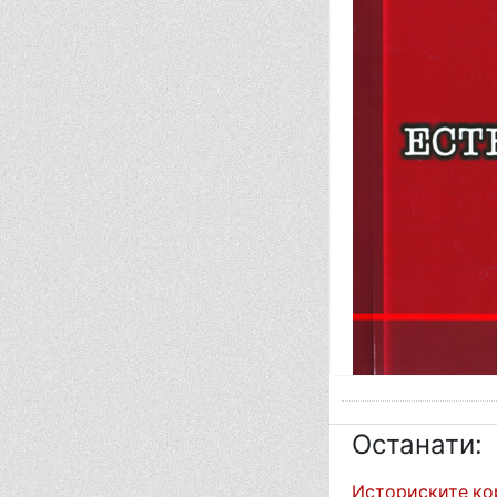
Останати:
Историските ко