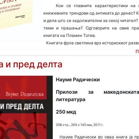
Кои се главните карактеристики на 
книжевните трендови од антиката до денес? К
и дела што се задолжителни за секој читател?
теми и прашања? Одговорите на овие пр
книгата на Пламен Тотев.
Книгата фрла светлина врз историскиот развој
П
 и пред делта
Науме Радически
Прилози за македонската
литература
250 мкд
358 стр., 200 х 140 мм, 2011 г.
Науме Радически во оваа книга ја пр