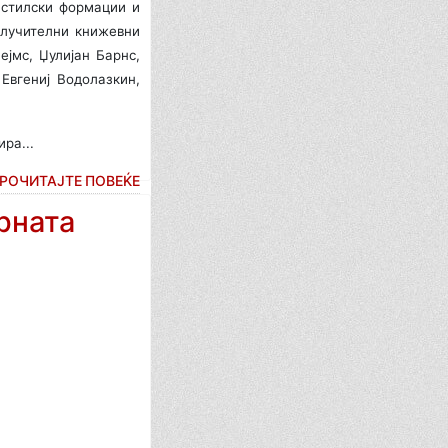
и стилски формации и
клучителни книжевни
ејмс, Џулијан Барнс,
 Евгениј Водолазкин,
ра...
РОЧИТАЈТЕ ПОВЕЌЕ
рната