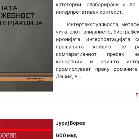
категории, елаборирани и во
интерпретативен контекст.
Интертекстуалноста, метафикц
читателот, влијанието, биографс
иронијата, интерпретацијата
прашањата коишто се ра
компаративниот пресек н
концепции и коишто интер
промислуваат преку романите 
Лешиќ, У...
П
Јуриј Борев
600 мкд