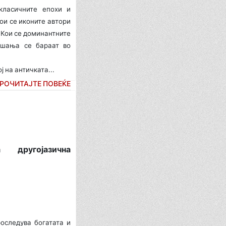
класичните епохи и
ои се иконите автори
 Кои се доминантните
ашања се бараат во
 на античката...
РОЧИТАЈТЕ ПОВЕЌЕ
 другојазична
оследува богатата и