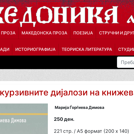
 ПРОЗА
МАКЕДОНСКА ПРОЗА
ПОЕЗИЈА
СТРУЧНИ И ДРУ
ЛАДИ
ИСТОРИОГРАФИЈА
ТЕОРИСКА ЛИТЕРАТУРА
СТУДИИ
курзивните дијалози на книжев
Марија Ѓорѓиева Димова
250 ден.
221 стр. / A5 формат (200 x 140)