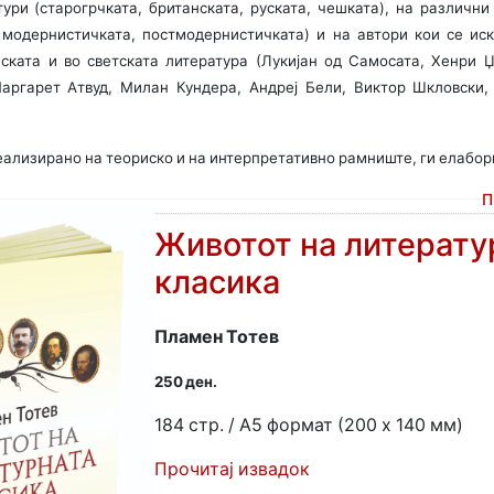
ури (старогрчката, британската, руската, чешката), на различн
, модернистичката, постмодернистичката) и на автори кои се ис
ската и во светската литература (Лукијан од Самосата, Хенри Џ
Маргарет Атвуд, Милан Кундера, Андреј Бели, Виктор Шкловски,
изирано на теориско и на интерпретативно рамниште, ги елабори
П
Животот на литерату
класика
Пламен Тотев
250 ден.
184 стр. / A5 формат (200 x 140 мм)
Прочитај извадок