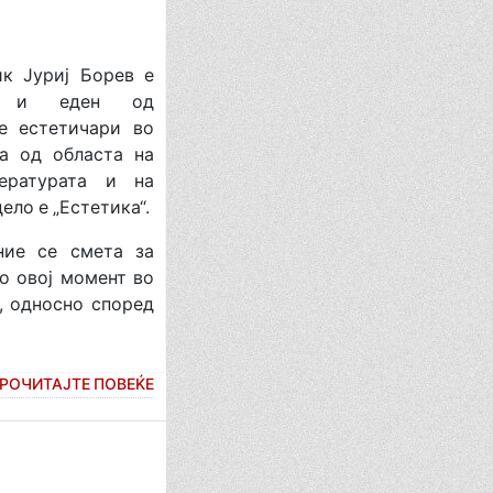
 Јуриј Борев е
ар и еден од
те естетичари во
ла од областа на
тературата и на
ело е „Естетика“.
е се смета за
во овој момент во
, односно според
РОЧИТАЈТЕ ПОВЕЌЕ