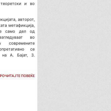
 теоретски и во
ијата, авторот,
ката метафикција,
 се само дел од
згледуваат во
а современите
претативно се
на А. Бајат, З.
РОЧИТАЈТЕ ПОВЕЌЕ