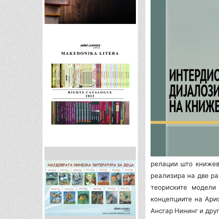
релации што книжев
реализира на две ра
теориските модели 
концепциите на Арис
Ансгар Нининг и дру