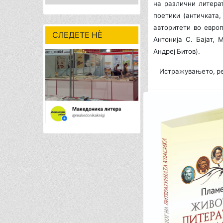
на различни литерат
поетики (античката
авторитети во европ
СЛЕДЕТЕ НÈ
Антонија С. Бајат, 
Андреј Битов).
Истражувањето, реал