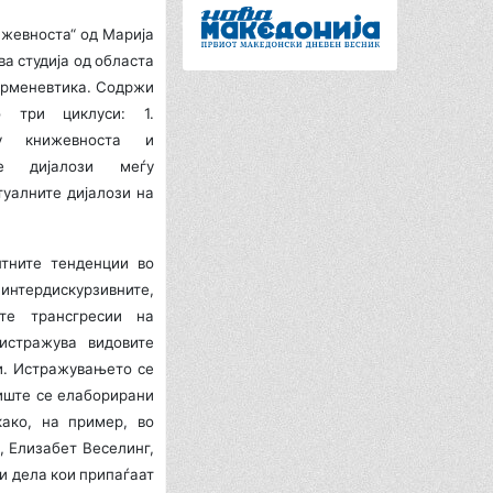
ижевноста“ од Марија
ва студија од областа
ерменевтика. Содржи
о три циклуси: 1.
ѓу книжeвноста и
ите дијалози меѓу
туалните дијалози на
тните тенденции во
нтердискурзивните,
ите трансгресии на
 истражува видовите
и. Истражувањето се
ниште се елаборирани
како, на пример, во
, Елизабет Веселинг,
и дела кои припаѓаат