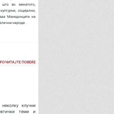
, што во минатото,
културни, социјални,
аваа Македонците на
далечни народи.
РОЧИТАЈТЕ ПОВЕЌЕ
еколку клучни
евтички теми и