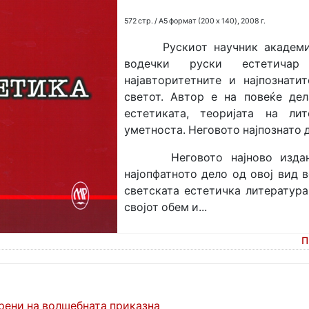
572 стр. / A5 формат (200 x 140), 2008 г.
Рускиот научник академик
водечки руски естетич
најавторитетните и најпознати
светот. Автор е на повеќе де
естетиката, теоријата на ли
уметноста. Неговото најпознато д
Неговото најново издани
најопфатното дело од овој вид 
светската естетичка литература
својот обем и...
П
рени на волшебната приказна