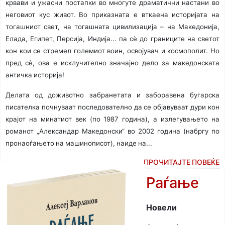
крвави и ужасни постапки во многуте драматични настани во
неговиот кус живот. Во приказната е вткаена историјата на
тогашниот свет, на тогашната цивилизација – на Македонија,
Елада, Египет, Персија, Индија... па сè до границите на светот
кон кои се стремел големиот воин, освојувач и космополит. Но
пред сè, ова е исклучително значајно дело за македонската
античка историја!
Делата од доживотно забранетата и заборавена бугарска
писателка почнуваат последователно да се објавуваат дури кон
крајот на минатиот век (по 1987 година), а излегувањето на
романот „Александар Македонски“ во 2002 година (набргу по
пронаоѓањето на машинописот), наиде на...
ПРОЧИТАЈТЕ ПОВЕЌЕ
Раѓање
Новели