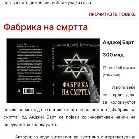
потсвесните димензии, доближувајќи го на...
ПРОЧИТАЈТЕ ПОВЕЌЕ
Фабрика на смртта
Анджеј Барт
300 мкд
171 стр./ A5 формат
(200 x 140)
И кога веќе
се тврди дека
за холокаустот
повеќе не може да се напише нешто ново, романот „Фабрика на
смртта“ од Анджеј Барт се појави со иновативен начин на
пишување за холокаустот.
Авторот го води читателот во суптилно интертекстуално