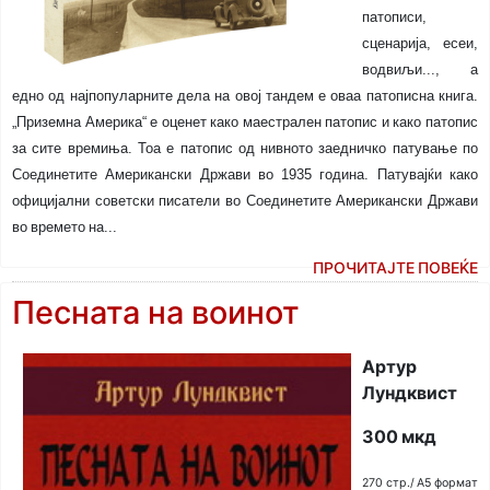
патописи,
сценарија, есеи,
водвиљи..., а
едно од најпопуларните дела на овој тандем е оваа патописна книга.
„Приземна Америка“ е оценет како маестрален патопис и како патопис
за сите времиња. Тоа е патопис од нивното заедничко патување по
Соединетите Американски Држави во 1935 година. Патувајќи како
официјални советски писатели во Соединетите Американски Држави
во времето на...
ПРОЧИТАЈТЕ ПОВЕЌЕ
Песната на воинот
Артур
Лундквист
300 мкд
270 стр./ A5 формат