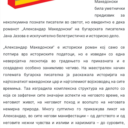
Македонски
била уметнички
предизвик за
неколкумина познати писатели во светот, но евидентно е дека
романот „Александар Македонски“ на бугарската писателка
Јана Јазова е исклучително белетристичко и историско дело.
„Александар Македонски“ е историски роман кој само се
потпира врз историските податоци, но е изведен со една
неверојатна леснотија во градењето на приказната и е
создадено особено занимливо четиво. На маестрален начин
големата бугарска писателка ја раскажала историјата на
најпознатиот македонски цар и најголемиот војсководец на сите
времиња. Таа изградила комплексна структура на делото со
која се зафатени сите значајни аспекти на неговото време, на
неговиот живот, на неговиот поход и воопшто на неговата
немирна природа. Многу суптилно го прикажува ликот на
Александар, во сите негови манифестации – од детството и од
неговите нежни чувства и изливи и харизмата – до суровите,