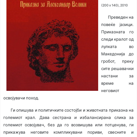
(200 x 140), 2010
Преведен на
повеќе јазици.
Приказната го
следи кралот од
лулката во
Македонија до
гробот, преку
сите решавачки
настани за
време на
неговиот
освојувачи поход.
Ги опишува и политичките состојби и животната приказна на
големиот крал. Дава сестрана и избалансирана слика за
големиот освојувач, без да го возвишува или потценува, ги
прикажува неговите компликувани пориви, свесните и