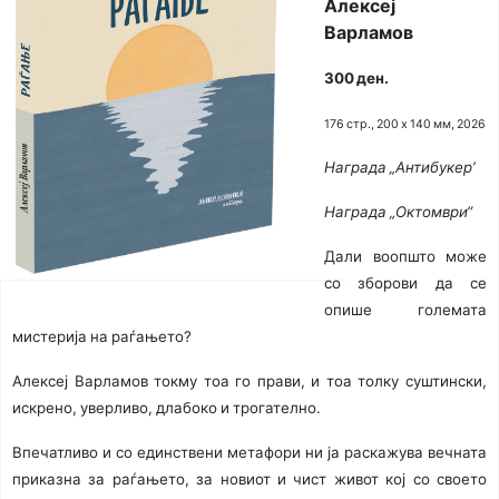
Алексеј
Варламов
300 ден.
176 стр., 200 х 140 мм, 2026
Награда „Антибукер’
Награда „Октомври“
Дали воопшто може
со зборови да се
опише големата
мистерија на раѓањето?
Алексеј Варламов токму тоа го прави, и тоа толку суштински,
искрено, уверливо, длабоко и трогателно.
Впечатливо и со единствени метафори ни ја раскажува вечната
приказна за раѓањето, за новиот и чист живот кој со своето