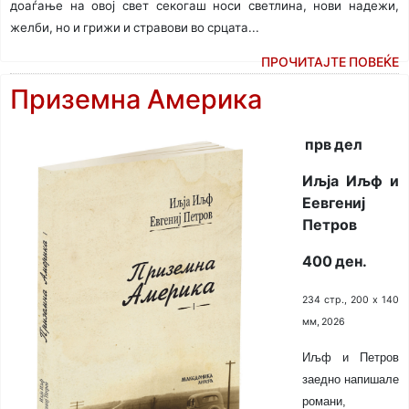
доаѓање на овој свет секогаш носи светлина, нови надежи,
желби, но и грижи и стравови во срцата...
ПРОЧИТАЈТЕ ПОВЕЌЕ
Приземна Америка
прв дел
Иљја Иљф и
Еевгениј
Петров
400 ден.
234 стр., 200 х 140
мм, 2026
Иљф и Петров
заедно напишале
романи,