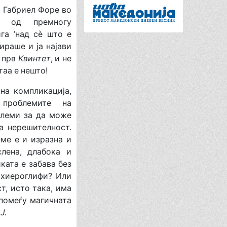
Габриел Форе во
‘, од премногу
га ’над сè што е
нираше и ја најави
т прв
Квинтет
, и не
таа е нешто!
а компликација,
 проблемите на
блеми за да може
а нерешителност.
ме е и изразна и
слена, длабока и
ката е забава без
 хиероглифи? Или
т, исто така, има
 помеѓу магичната
 Ј.