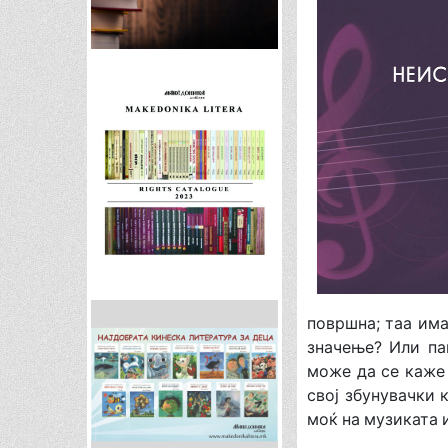
површна; таа има
значење? Или па
може да се каже 
свој збунувачки 
моќ на музиката 