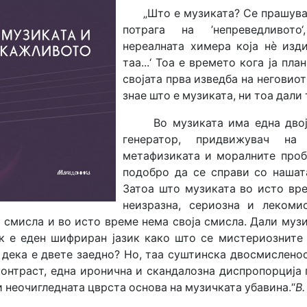
„Што е музиката? Се прашува 
потрага на ’непреведливото
нереалната химера која нè изди
таа...‘ Тоа е времето кога ја пла
својата прва изведба на неговио
знае што е музиката, ни тоа дали 
Во музиката има една двојн
генератор, придвижувач на
метафизиката и моралните про
подобро да се справи со нашат
Затоа што музиката во исто вре
неизразна, сериозна и лекоми
 смисла и во исто време нема своја смисла. Дали музи
к е еден шифриран јазик како што се мистериозните
дека е двете заедно? Но, таа суштинска двосмисленос
контраст, една иронична и скандалозна диспропорција
и неочигледната цврста основа на музичката убавина.“
В.