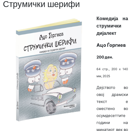
Струмички шерифи
Комедија на
струмички
дијалект
Ацо Ѓоргиев
200 ден.
64 стр., 200 х 140
мм, 2025
Дејството во
овој драмски
текст е
сместено во
осумдесеттите
години на
минатиот век во