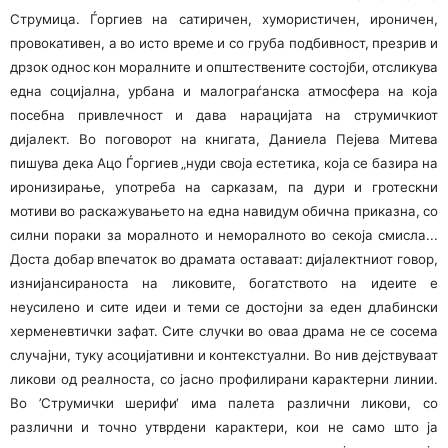
Струмица. Ѓоргиев на сатиричен, хумористичен, ироничен,
провокативен, а во исто време и со груба подбивност, презрив и
дрзок однос кон моралните и општествените состојби, отсликува
една социјална, урбана и малограѓанска атмосфера на која
посебна привлечност и дава нарацијата на струмичкиот
дијалект. Во поговорот на книгата, Даниела Пејева Митева
пишува дека Ацо Ѓоргиев „нуди своја естетика, која се базира на
иронизирање, употреба на сарказам, па дури и гротескни
мотиви во раскажувањето на една навидум обична приказна, со
силни пораки за моралното и неморал­ното во секоја смисла...
Доста добар впечаток во драмата оставаат: дијалектниот говор,
изнијансираноста на ликовите, богатството на идеите е
неусилено и сите идеи и теми се достојни за еден длабински
херменевтички зафат. Сите случки во оваа драма не се сосема
случајни, туку асоцијативни и контекстуални. Во нив дејствуваат
ликови од реалноста, со јасно профилирани карактерни линии.
Во ’Струмички шерифи‘ има палета различни ликови, со
различни и точно утврдени карактери, кои не само што ја