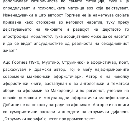
дополнуваат сатиричноста во самата ситуација, туку и ја
определуваат и психолошката матрица врз која дејствуваат.
Изненадувачки е што авторот Ѓоргиев не ја наметнува својата
приказна како стожерна во неговиот наратив, туку преку
дејствувањето на ликовите и развојот на дејството го
апострофира ’моралното‘. Тука асоцијативно може да се насетат
и да се видат апсурдностите од реалноста на секојдневниот
живот.“
Ацо Ѓоргиев (1970, Муртино, Струмичко) е афористичар, поет,
раскажувач и драмски автор. Тој е меѓу најафирмираните
современи македонски афористичари. Автор е на неколку
афористички книги, застапуван е во антологиски и тематски
збори на афоризми во Македонија и во регионот, учесник на
повеќе домашни и меѓународни афористички манифестации.
Добитник е на неколку награди за афоризам. Автор е и на книги
со хумористични раскази и анегдоти на струмички дијалект.
„Струмички шерифи“ е негов прв драмски текст.