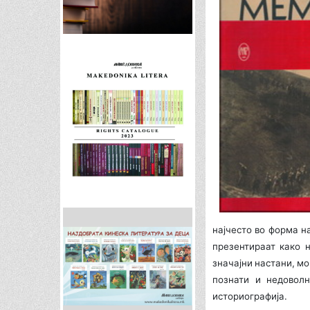
најчесто во форма н
презентираат како н
значајни настани, м
познати и недовол
историографија.