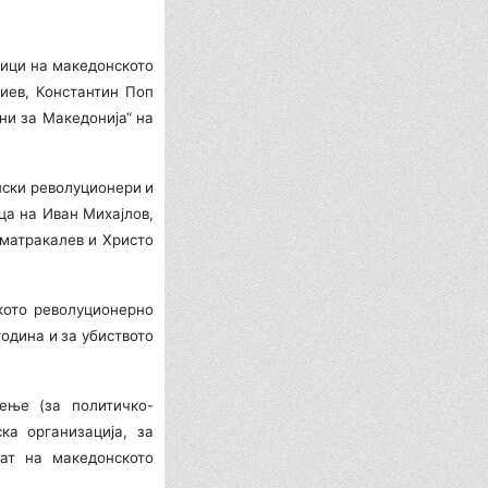
ници на македонското
иев, Константин Поп
ни за Македонија“ на
нски револуционери и
ца на Иван Михајлов,
матракалев и Христо
кото револуционерно
година и за убиството
ење (за политичко-
ка организација, за
пат на македонското