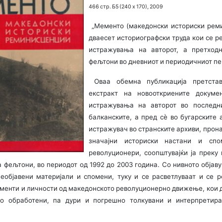
466 стр. Б5 (240 х 170), 2009
„Мементо (македонски историски рем
дваесет историографски труда кои се ре
истражувања на авторот, а претходн
фељтони во дневниот и периодичниот пе
Оваа обемна публикација претстав
екстракт на новооткриените докуме
истражувања на авторот во последн
балканските, а пред сè во бугарските 
истражувач во странските архиви, прона
значајни историски настани и спо
револуционери, соопштувајќи ја преку 
а фељтони, во периодот од 1992 до 2003 година. Со нивното објав
еобјавени материјали и спомени, туку и се расветлуваат и се 
оменти и личности од македонското револуционерно движење, кои 
но обработени, па дури и погрешно толкувани и интерпретира