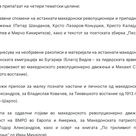
а припаѓаат на четири тематски целини:
авени спомени на истакнати македонски револуционери и припад
жење (Петар Шанданов, Крсто Лазаров-Коњушки, Христо Калајџ
лев и Мирчо Кикиритков), како и текстот за поетската збирка „Пес
днесува на необјавени ракописи и материјали на истакнати македо
нската емиграција во Бугарија (Благој Видов – за лидерската врви
врховизмот во македонското револуционерно движење и Михаил С
ото востание).
ржи прилози за малку познати настани и личности од македонс
ксандров, за Владислав Ковачев, за Тиквешкото востание од 1913 
в-Шарло).
рти за одделни појави во македонското револуционерно движ
ост на ВМРО во Европа и Америка, за Македонската патриотс
Тодор Александров, како и осврт на книгата „По трнливиот 
ње“ од Иван Михајлов).