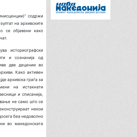
инисценции)“ содржи
зултат на архивските
о се објавени како
чат.
ува историографски
нти и сознанија од
иве две децении во
архиви. Како активен
јде архивска граѓа за
мени на истакнати
весници и списанија,
ување не само што се
реконструираат некои
досега беа недоволно
ни во македонската