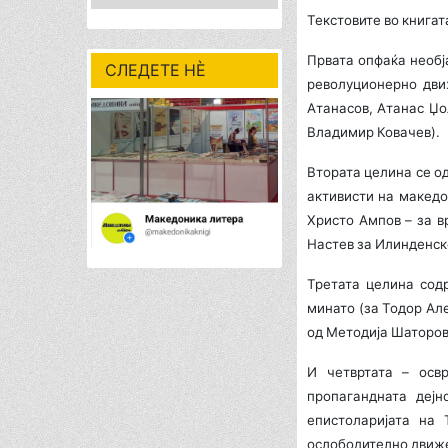
Текстовите во книгат
Првата опфаќа необј
СЛЕДЕТЕ НÈ
револуционерно дви
Атанасов, Атанас Џо
Владимир Ковачев).
Втората целина се о
активисти на македо
Христо Ампов – за 
Настев за Илинденск
Третата целина сод
минато (за Тодор Але
од Методија Шаторо
И четвртата – осв
пропагандната дејн
епистоларијата на 
ослободително движе