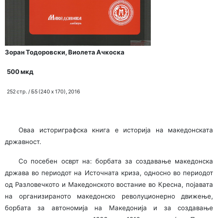
Зоран
Тодоровски, Виолета Ачкоска
500 мкд
252 стр. / Б5 (240 х 170), 2016
Оваа историграфска книга е историја на македонската
државност.
Со посебен осврт на: борбата за создавање македонска
држава во периодот на Источната криза, односно во периодот
од Разловечкото и Македонското востание во Кресна, појавата
на организираното македонско револуционерно движење,
борбата за автономија на Македонија и за создавање