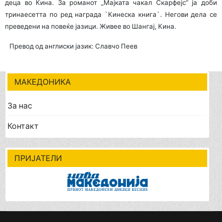
деца во Кина. За романот „Мајката чакал Скарфејс“ ја доби
тринаесетта по ред награда `Кинеска книга`. Негови дела се
преведени на повеќе јазици. Живее во Шангај, Кина.
Превод од англиски јазик: Славчо Пеев
МАКЕДОНИКА
За нас
Контакт
ПРИЈАТЕЛИ