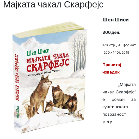
Мајката чакал Скарфејс
Шен Шиси
300 ден.
178 стр., A5 формат
(200 x 140), 2019
Прочитај
извадок
„Мајката
чакал Скарфејс“
е роман за
суштинската
поврзаност
меѓу