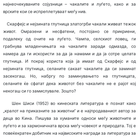
најнеoчекуваните сојузници – чакалите и луѓето, како и за
врските кои се испреплетуваaт меѓу нив.
Скарфејс и нејзината глутница златогрби чакали живеат тежок
живот. Омразени и несфатени, постојано се прикриени,
подалеку од очите на луѓето. Чампа, селскиот ловец, ги
грабнува младенчињата на чакалите заради одмазда, со
намера да ги искористи за да ја намами и да ја сотре целата
глутница. И покрај користа која ја имаат од Скарфејс и од
нејзината глутница, селаните сакаат чакалите да си заминат
засекогаш. Но, набргу по заминувањето на глутницата,
селаните ќе сфатат дека животот без чакалите не е рајот кој
некогаш си го замислувале. Зошто?
Шен Шиси (1952) во кинеската литература е познат како
„кралот на приказните за животни“ и е најпродаваниот автор за
деца во Кина. Пишува за хуманите односи меѓу животните и
луѓето и за хармоничната врска меѓу човекот и природата. Тој е
повеќекратен добитник на највисоките награди за литература за