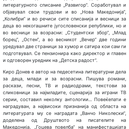
литературното списание „Развигор“. Соработувал и
објавувал свои трудови и во „Нова Македо­ни­ја“,
„Колибри“ и во речиси сите списанија и весници за
деца во некогашните југословенски републики, но и
во весници за возрасни: „Студентски збор“, „Млад
борец“, „Остен“, а во весни­кот „Вечер“ две години
уредувал две страници за хумор и сатира кои сам ги
подготвувал. Се пензионира како директор и главен
и одговорен уред­ник на „Детска радост“.
Киро Донев е автор на педесетина литературни дела
за деца, млади и за возрасни. Пишува романи,
раскази, песни, ТВ и радиодрами, текстови за
сликовници за најмладите, сцена­ри­ја за играни ТВ
серии, составил неколку антологии... Повеќе­пати е
наградуван, а највисоки признанија од областа на
литературата му се наградата „Ванчо Николески“,
доделена од Друштвото на писателите на
Македонија, „Гоцева повел­ба“ на манифес­та­ци­јата