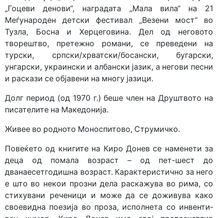
„Гоцеви денови“, наградата „Мала вила“ на 21
Меѓународен детски фестивал „Везени мост“ во
Тузла, Босна и Херцеговина. Дел од неговото
творештво, претежно романи, се преведени на
турски, српски/хрват­ски/босански, бугарски,
унгарски, украински и албански јазик, а негови песни
и раскази се објавени на многу јазици.
Долг период (од 1970 г.) беше член на Друштвото на
писа­те­­лите на Македонија.
Живее во родното Моноспитово, Струмичко.
Повеќето од книгите на Киро Донев се наменети за
деца од помала возраст – од пет-шест до
дванаесетгодишна возраст. Карактеристично за него
е што во некои прозни дела раска­жува во рима, со
стихувани реченици и може да се дожи­ву­ва како
своевидна поезија во проза, исполнета со инвенти­