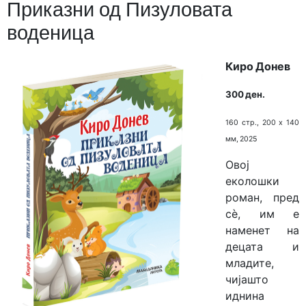
Приказни од Пизуловата
воденица
Киро Донев
300 ден.
160 стр., 200 х 140
мм, 2025
Овој
еколошки
роман, пред
сè, им е
наменет на
децата и
младите,
чијашто
иднина