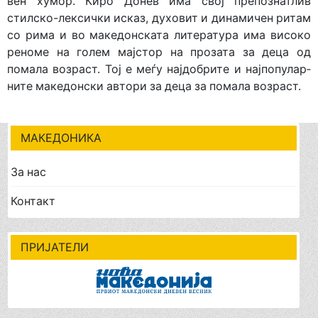
вен хумор. Киро Донев има свој препознатлив
стилско-лек­сички исказ, духовит и динамичен ритам
со рима и во маке­дон­ската литература има високо
реноме на голем мајстор на прозата за деца од
помала возраст. Тој е меѓу најдобрите и најпопулар­
ни­те македонски автори за деца за помала возраст.
МАКЕДОНИКА
За нас
Контакт
ПРИЈАТЕЛИ