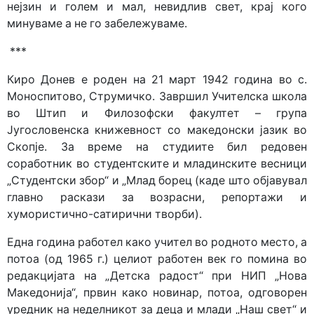
нејзин и голем и мал, невидлив свет, крај кого
минуваме а не го забележуваме.
***
Киро Донев е роден на 21 март 1942 година во с.
Моноспи­тово, Струмичко. Завршил Учителска школа
во Штип и Фило­зофски факултет – група
Југословенска книжевност со маке­донски јазик во
Скопје. За време на студиите бил редовен
соработник во студентските и младинските весници
„Студент­ски збор“ и „Млад борец (каде што објавувал
главно раскази за возрасни, репортажи и
хумористично-сатирични творби).
Една година работел како учител во родното место, а
потоа (од 1965 г.) целиот работен век го помина во
редакцијата на „Детска радост“ при НИП „Нова
Македонија“, првин како новинар, потоа, одговорен
уредник на неделникот за деца и млади „Наш свет“ и