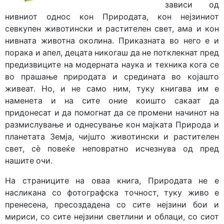
зависи од
нивниот однос кон Природата, кон нејзиниот
севкупен животински и растителен свет, ама и кон
нивната животна околина. Приказната во него е и
порака и апел, децата никогаш да не потклекнат пред
предизвиците на модерната наука и техника кога се
во прашање природата и средината во којашто
живеат. Но, и не само ним, туку книгава им е
наменета и на сите оние коишто сакаат да
придонесат и да помогнат да се промени начинот на
размислување и однесување кон мајката Природа и
планетата Земја, чијшто животински и растителен
свет, сè повеќе неповратно исчезнува од пред
нашите очи.
На страниците на оваа книга, Природата не е
насликана со фотографска точност, туку живо е
пренесена, пресоздадена со сите нејзини бои и
мириси, со сите нејзини светлини и облаци, со сиот