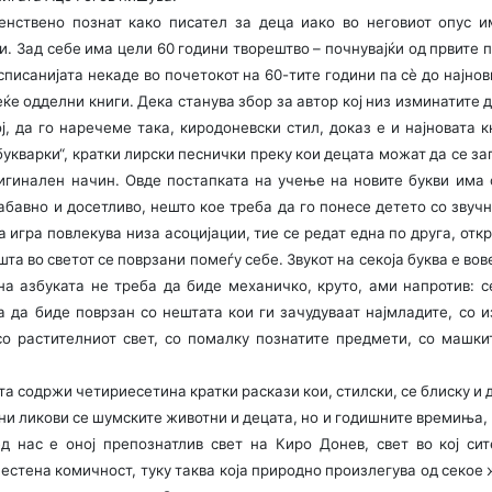
енствено познат како писател за деца иако во неговиот опус и
. Зад себе има цели 60 години творештво – почнувајќи од првите 
списанијата некаде во почетокот на 60-тите години па сѐ до најнов
еќе одделни книги. Дека станува збор за автор кој низ изминатите 
ј, да го наречеме така, киродоневски стил, доказ е и најновата кн
укварки“, кратки лирски песнички преку кои децата можат да се за
игинален начин. Овде постапката на учење на новите букви има 
абавно и досетливо, нешто кое треба да го понесе детето со звучн
а игра повлекува низа асоцијации, тие се редат една по друга, отк
та во светот се поврзани помеѓу себе. Звукот на секоја буква е вов
на азбуката не треба да биде механичко, круто, ами напротив: се
а да биде поврзан со нештата кои ги зачудуваат најмладите, со и
со растителниот свет, со помалку познатите предмети, со машк
та содржи четириесетина кратки раскази кои, стилски, се блиску и
вни ликови се шумските животни и децата, но и годишните времиња
д нас е оној препознатлив свет на Киро Донев, свет во кој си
естена комичност, туку таква која природно произлегува од секое