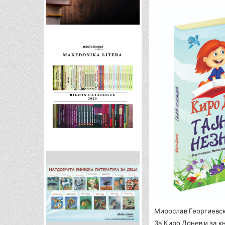
Мирослав Георгиевск
За Киро Донев и за к