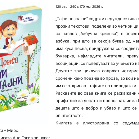
120 стр., 240 х 170 мм, 2026
г.
„Тајни незнајни“ содржи седумдесетина 
прозни текстови, поделени во четири ци
со наслов „Азбучна криенка“, е посве
азбука, при што за секоја буква од м
има куса песна, придружена со соодвете
букварка, најмладите читатели, прек
асоцијации, се поведуваат во учењето на
Другите три циклуса содржат четирие
срочени како поезија во проза, во кои н
им се откриваат тајните на природата и 
Расказите во оваа книга се раскажани с
прифатлив за децата и препознатлив за 
децата што е добро и убаво и што се 
општеството.
Книгата е илустрирана со седумд
и – Миро.
нигата Ацо Гогов пишува: