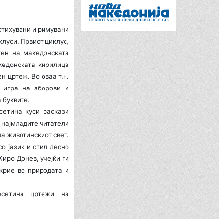
стихувани и римувани
клуси. Првиот циклус,
тен на македонската
акедонската кирилица
н цртеж. Во оваа т.н.
у игра на зборови и
 буквите.
сетина куси раскази
а најмладите читатели
на животинскиот свет.
о јазик и стил лесно
Киро Донев, учејќи ги
крие во природата и
есетина цртежи на