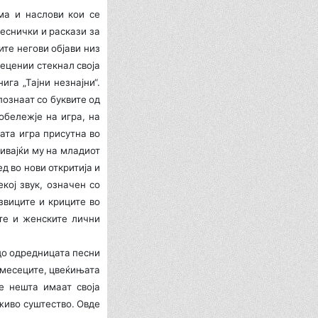
ма и наслови кои се
песнички и раскази за
ите негови објави низ
децении стекнал своја
ига „Тајни незнајни“.
познаат со буквите од
обележје на игра, на
ата игра присутна во
ривајќи му на младиот
ед во нови откритија и
кој звук, означен со
звиците и криците во
ите и женските лични
 до одредницата песни
, месеците, цвеќињата
те нешта имаат своја
 живо суштество. Овде