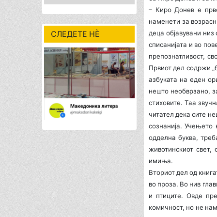
– Киро Донев е прв
наменети за возрасни
СЛЕДЕТЕ НÈ
деца објавувани низ 
списанијата и во пов
препознатливост, сво
Првиот дел содржи „б
азбуката на еден ор
нешто необврзано, з
стиховите. Таа звучн
читател дека сите неш
сознанија. Учењето 
одделна буква, треб
животинскиот свет, 
имиња.
Вториот дел од книга
во проза. Во нив гла
и птиците. Овде пре
комичност, но не нам