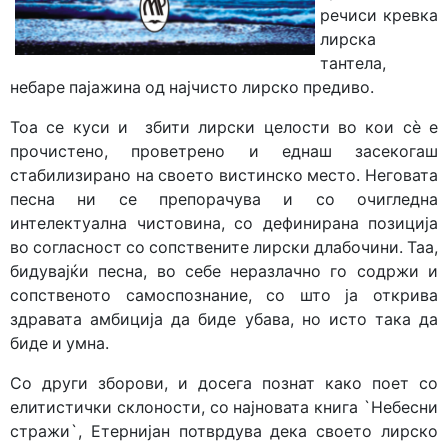
речиси кревка
лирска
тантела,
небаре пајажина од најчисто лирско предиво.
Тоа се куси и збити лирски целости во кои сè е
прочистено, проветрено и еднаш засекогаш
стабилизирано на своето вистинско место. Неговата
песна ни се препорачува и со очигледна
интелектуална чистовина, со дефинирана позиција
во согласност со сопствените лирски длабочини. Таа,
бидувајќи песна, во себе неразлачно го содржи и
сопственото самоспознание, со што ја открива
здравата амбиција да биде убава, но исто така да
биде и умна.
Со други зборови, и досега познат како поет со
елитистички склоности, со најновата книга `Небесни
стражи`, Етернијан потврдува дека своето лирско