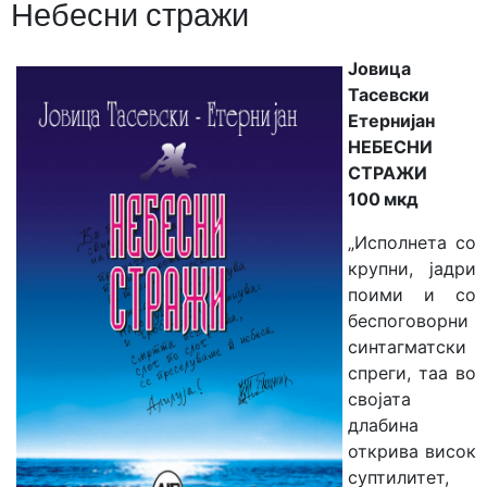
Небесни стражи
Јовица
Тасевски
Етернијан
НЕБЕСНИ
СТРАЖИ
100 мкд
„Исполнета со
крупни, јадри
поими и со
беспоговорни
синтагматски
спреги, таа во
својата
длабина
открива висок
суптилитет,