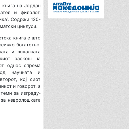
книга на Јордан
сател и филолог,
ика“. Содржи 120-
ематски циклуси.
ска книга е што
ксичко богатство,
ната и локалната
ичкиот раскош на
иот однос спрема
 од научната и
второт, кој сиот
зикот и говорот, а
теми за изграду­
 за невролошката