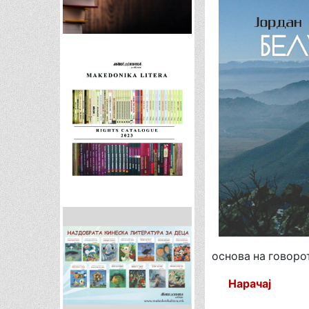
основа на говорот
Нарачај