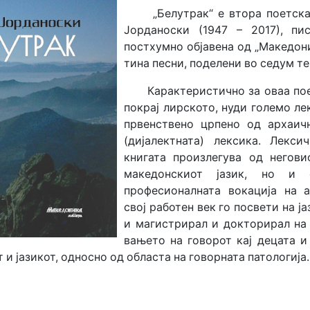
„Белутрак“ е втора поетска 
Јорданоски (1947 – 2017), пи
постхумно објавена од „Македон
тина песни, поделени во седум т
Карактеристично за оваа поет
покрај лирското, нуди големо ле
првенствено црпено од архаич
(дијалектната) лексика. Лекс
книгата произлегува од негов
македонскиот јазик, но и
професионалната вокација на а
свој работен век го посвети на ја
и магистрирал и докторирал на 
вањето на говорот кај децата и
 и јазикот, односно од областа на говорната патологија.