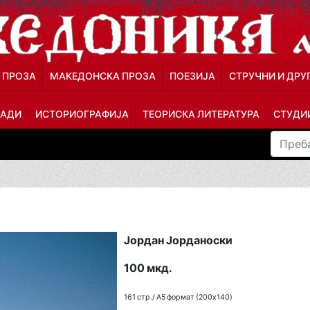
 ПРОЗА
МАКЕДОНСКА ПРОЗА
ПОЕЗИЈА
СТРУЧНИ И ДРУ
ЛАДИ
ИСТОРИОГРАФИЈА
ТЕОРИСКА ЛИТЕРАТУРА
СТУДИИ
Јордан Јорданоски
100 мкд.
161 стр./ A5 формат (200x140)