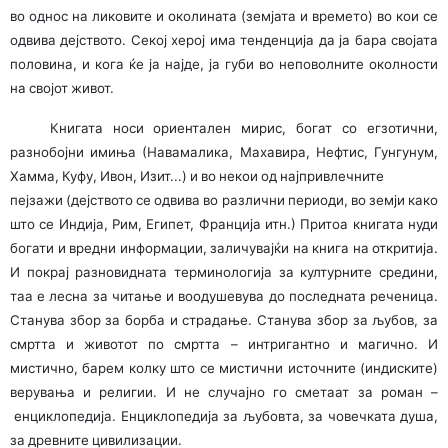
во однос на ликовите и околината (земјата и времето) во кои се
одвива дејството. Секој херој има тенденција да ја бара својата
половина, и кога ќе ја најде, ја губи во неповолните околности
на својот живот.
Книгата носи ориентален мирис, богат со егзотични,
разнобојни имиња (Навамалика, Махавира, Нефтис, Гунгунум,
Хамма, Куфу, Ивон, Изит...) и во некои од најпривлечните
пејзажи (дејството се одвива во различни периоди, во земји како
што се Индија, Рим, Египет, Франција итн.) Притоа книгата нуди
богати и вредни информации, заличувајќи на книга на откритија.
И покрај разновидната терминологија за културните средини,
таа е лесна за читање и воодушевува до последната реченица.
Станува збор за борба и страдање. Станува збор за љубов, за
смртта и животот по смртта – интригантно и магично. И
мистично, барем колку што се мистични источните (индиските)
верувања и религии. И не случајно го сметаат за роман –
енциклопедија. Енциклопедија за љубовта, за човечката душа,
за древните цивилизации.