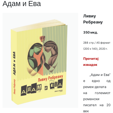
Адам и Ева
Ливиу
Ребреану
350 мкд.
288 стр./ A5 формат
(200 x 140), 2020 г.
Прочитај
извадок
„Адам и Ева“
е едно од
ремек-делата
на големиот
романски
писател на 20
век