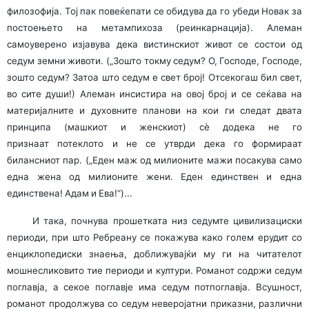
филозофија. Тој пак повеќепати се обидува да го убеди Новак за
постоењето на метампихоза (реинкарнација). Алеман
самоуверено изјавува дека вистинскиот живот се состои од
седум земни животи. („Зошто токму седум? О, Господе, Господе,
зошто седум? Затоа што седум е свет број! Отсекогаш бил свет,
во сите души!) Алеман инсистира на овој број и се сеќава на
материјалните и духовните планови на кои ги следат двата
принципа (машкиот и женскиот) сè додека не го
признаат потеклото и не се утврди дека го формираат
билансниот пар. („Еден маж од милионите мажи посакува само
една жена од милионите жени. Еден единствен и една
единствена! Адам и Ева!“)...
И така, почнува прошетката низ седумте цивилизациски
периоди, при што Ребреану се покажува како голем ерудит со
енциклопедиски знаења, доближувајќи му ги на читателот
мошнесликовито тие периоди и култури. Романот содржи седум
поглавја, а секое поглавје има седум потпоглавја. Всушност,
романот продолжува со седум неверојатни приказни, различни