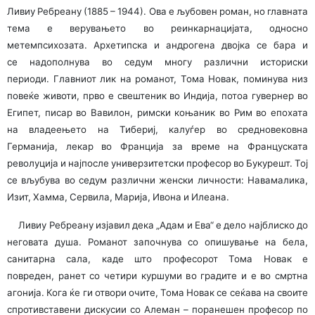
Ливиу
Ребреану (1885 – 1944). Ова е љубовен роман, но главната
тема е верувањето во реинкарнацијата, односно
метемпсихозата. Архетипска и андрогена двојка се бара и
се надополнува во седум многу различни историски
периоди. Главниот лик на романот, Тома Новак, поминува низ
повеќе животи, прво е свештеник во Индија, потоа гувернер во
Египет, писар во Вавилон, римски коњаник во Рим во епохата
на владеењето на Тибериј, калуѓер во средновековна
Германија, лекар во Франција за време на Француската
револуција и најпосле универзитетски професор во Букурешт. Тој
се вљубува во седум различни женски личности: Навамалика,
Изит, Хамма, Сервила, Марија, Ивона и Илеана.
Ливиу Ребреану изјавил дека „Адам и Ева“ е дело најблиско до
неговата душа. Романот започнува со опишување на бела,
санитарна сала, каде што професорот Тома Новак е
повреден, ранет со четири куршуми во градите и е во смртна
агонија. Кога ќе ги отвори очите, Тома Новак се сеќава на своите
спротивставени дискусии со Алеман – поранешен професор по