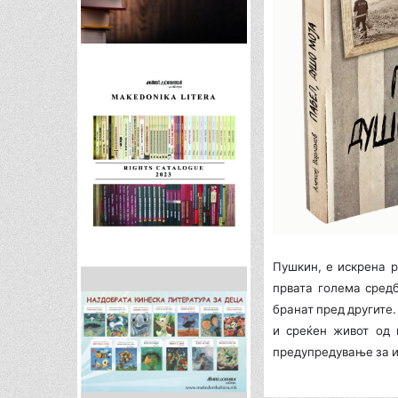
Пушкин, е искрена р
првата голема средб
бранат пред другите.
и среќен живот од 
предупредување за ид