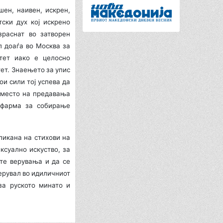
ен, наивен, искрен,
ски дух кој искрено
зраснат во затворен
л доаѓа во Москва за
тет иако е целосно
ет. Знаењето за упис
ои сили тој успева да
аместо на предавања
 фарма за собирање
ликана на стихови на
ксуално искуство, за
ите верувања и да се
верувал во идиличниот
за руското минато и