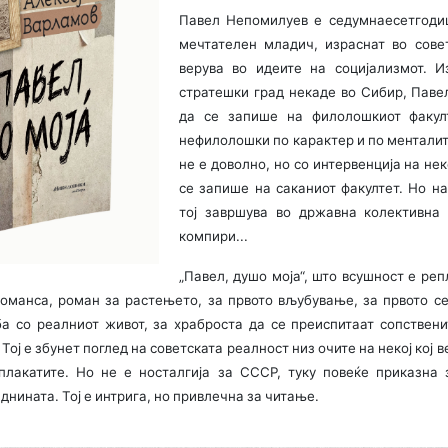
Павел Непомилуев е седумнаесетгодиш
мечтателен младич, израснат во совет
верува во идеите на социјализмот. И
стратешки град некаде во Сибир, Паве
да се запише на филолошкиот факул
нефилолошки по карактер и по менталит
не е доволно, но со интервенција на нек
се запише на саканиот факултет. Но н
тој завршува во државна колективна
компири...
„Павел, душо моја“, што всушност е реп
оманса, роман за растењето, за првото вљубување, за првото се
а со реалниот живот, за храброста да се преиспитаат сопствен
 Тој е збунет поглед на советската реалност низ очите на некој кој 
плакатите. Но не е носталгија за СССР, туку повеќе приказна 
нината. Тој е интрига, но привлечна за читање.