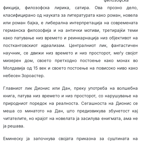
филозоф­ска
фикција, филозофска лирика, сатира. Ова прозно дело,
класифицирано од науката за литературата како роман, новела
или роман бајка, е либерална интерпретација на современата
германска филозофија и на антички мотиви, третирајќи теми
како патување низ времето и реинкар­на­ци­ја низ објективот на
посткантовскиот идеализам. Централ­ниот лик, фантастичен
научник, се движи низ времето и низ просторот, меѓу својот
мизерен дом, своето претходно постоење како монах во
Молдавија од 15 век и своето постое­ње на повисоко ниво како
небесен Зороастер.
Главниот лик Дионис или Дан, преку употреба на волшебна
книга, патува низ времето и низ просторот, со нарушување на
природниот поредок на реалноста. Сегаш­носта на Дионис се
меша со минатото на Дан, што предиз­викува збунетост кај
читателите, но крајот на новелата ја засилува енигмата, ама не
ја решава.
Еминеску ја започнува својата приказна за суштината на