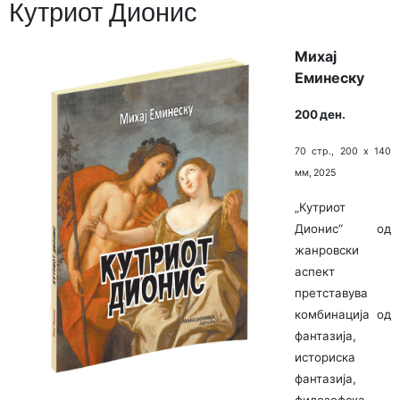
Кутриот Дионис
Михај
Еминеску
200 ден.
70 стр., 200 х 140
мм, 2025
„Кутриот
Дионис“ од
жанровски
аспект
претставува
комбинација од
фантазија,
историска
фантазија,