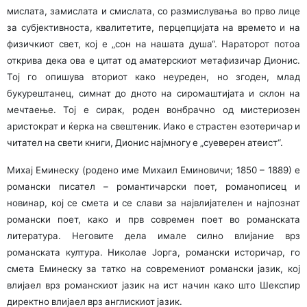
мислата, замислата и смислата, со размислувања во прво лице
за субјективноста, квалитетите, перцепцијата на време­то и на
физичкиот свет, кој е „сон на нашата душа“. Нараторот потоа
открива дека ова е цитат од аматерскиот метафизичар Дионис.
Тој го опишува вториот како неуре­ден, но згоден, млад
букурештанец, симнат до дното на сиромаштијата и склон на
мечтаење. Тој е сирак, роден вонбрачно од мистериозен
аристократ и ќерка на свеште­ник. Иако е страстен езотеричар и
читател на свети книги, Дионис најмногу е „суеверен атеист“.
Михај Еминеску (родено име Михаил Еминовичи; 1850 – 1889) е
романски писател – романтичарски поет, романо­писец и
новинар, кој се смета и се слави за највлијателен и најпознат
романски поет, како и прв современ поет во романската
литература. Неговите дела имале силно влија­ние врз
романската култура. Николае Јорга, романски исто­ри­чар, го
смета Еминеску за татко на современиот романски јазик, кој
влијаел врз романскиот јазик на ист начин како што Шекспир
директно влијаел врз англискиот јазик.