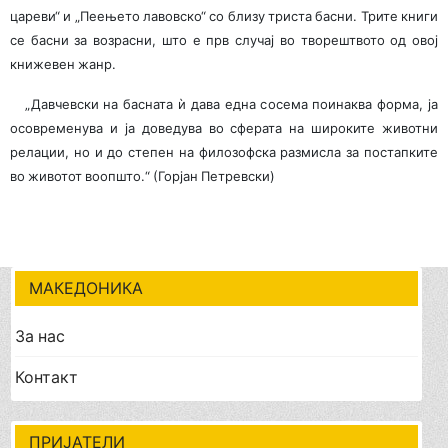
цареви“ и „Пеењето лавовско“ со близу триста басни. Трите книги
се басни за возрасни, што е прв случај во творештвото од овој
книжевен жанр.
„Давчевски на басната ѝ дава една сосема поинаква форма, ја
осовременува и ја доведува во сферата на широките животни
релации, но и до степен на филозофска размисла за постапките
во животот воопшто.“ (Горјан Петревски)
МАКЕДОНИКА
За нас
Контакт
ПРИЈАТЕЛИ