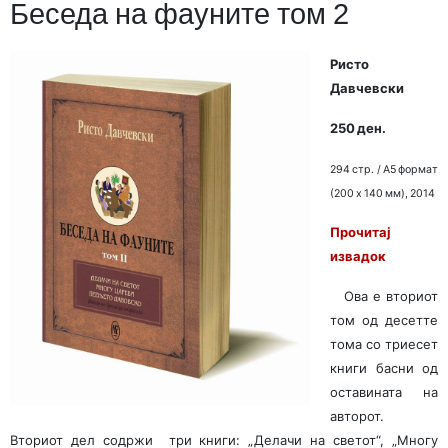
Беседа на фауните том 2
Ристо
Давчевски
250 ден.
294 стр. / A5 формат
(200 x 140 мм), 2014
Прочитај
извадок
Ова е вториот
том од десетте
тома со триесет
книги басни од
оставината на
авторот.
Вториот дел содржи
три книги: „Делачи на светот“, „Многу