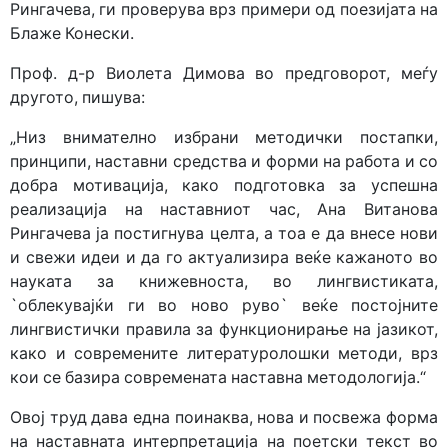
Рингачева, ги проверува врз примери од поезијата на
Блаже Конески.
Проф. д-р Виолета Димова во предговорот, меѓу
другото, пишува:
„Низ внимателно избрани методички постапки,
принципи, наставни средства и форми на работа и со
добра мотивација, како подготовка за успешна
реализација на наставниот час, Ана Витанова
Рингачева ја постигнува целта, а тоа е да внесе нови
и свежи идеи и да го актуализира веќе кажаното во
науката за книжевноста, во лингвистиката,
`облекувајќи ги во ново руво` веќе постојните
лингвистички правила за функционирање на јазикот,
како и современите литературолошки методи, врз
кои се базира современата наставна методологија.“
Овој труд дава една поинаква, нова и посвежа форма
на наставната интерпретација на поетски текст во