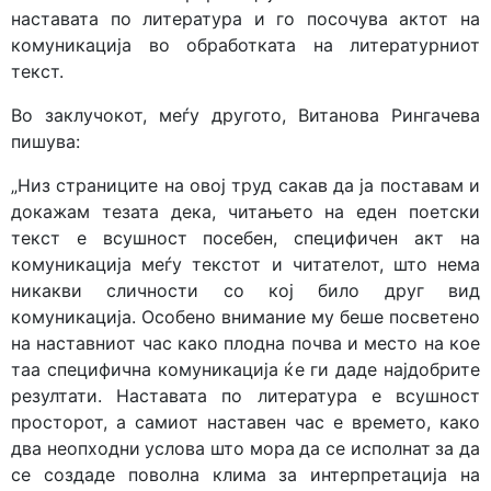
наста­ва­та по литература и го посочува актот на
комуникација во обработката на литературниот
текст.
Во заклучокот, меѓу другото, Витанова Рингачева
пишува:
„Низ страниците на овој труд сакав да ја поставам и
докажам тезата дека, читањето на еден поетски
текст е всушност посебен, специфичен акт на
комуникација меѓу текстот и читателот, што нема
никакви сличности со кој било друг вид
комуникација. Особено внимание му беше посветено
на наставниот час како плодна почва и место на кое
таа специфична комуникација ќе ги даде најдобрите
резултати. Наставата по литература е всушност
просторот, а самиот наставен час е времето, како
два неопходни услова што мора да се исполнат за да
се создаде поволна клима за интерпретација на