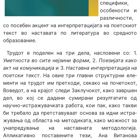
специфики,
особености и
различности,
со посебен акцент на интерпретацијата на поетскиот
текст во наставата по литература во средното
образование.
Трудот е поделен на три дела, насловени со: 1.
Уметноста во сите нејзини форми,
2.
Поезијата како
акт на комуникација
и 3.
Наставна интер­пре­та­ција на
поетски текст
. На овие три главни структурни еле­
мен­ти на трудот им претходи, секако на почетокот,
Воведот, а на крајот следи Заклучокот, како завршен
дел, во кој се дадени сумирани резултатите од
научно-истражувачката работа, кои пак, како такви
би требало да претставуваат основа за идни истра­
жу­вања од областа на методиката, како можност за
унапредување на наставната методологија.
Апликативно поставените тези, Ана Витанова