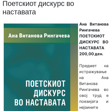
Поетскиот дискурс во
наставата
Ана Витанова
Рингачева
ПОЕТСКИОТ
ДИСКУРС ВО
НАСТАВАТА
200,00 ден.
Предмет на
истражување
на Ана
Витанова
Рингачева во
овој труд е
поезијата и
нејзините