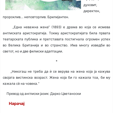
духовит,
директен,
пророклив... неповторлив. Брилијантен.
„Една неважна жена“ (1893) е драма во која се исмева
англиската аристократија. Токму аристократијата била првата
театарската публика и претставата постигнала огромен успех
во Велика Британија и во странство. Има многу изведби во
светот, но и две филмски адаптации.
*
„Никогаш не треба да ѝ се верува на жена која ја кажува
својата вистинска возраст. Жена која би го кажала тоа, би му
кажала сè на човека.“
Превод од англиски јазик: Дарко Цветаноски
Нарачај