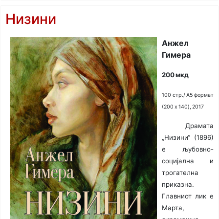
Низини
Анжел
Гимера
200 мкд
100 стр./ A5 формат
(200 x 140), 2017
Драмата
„Низини“ (1896)
е љубовно-
социјална и
трогателна
приказна.
Главниот лик е
Марта,