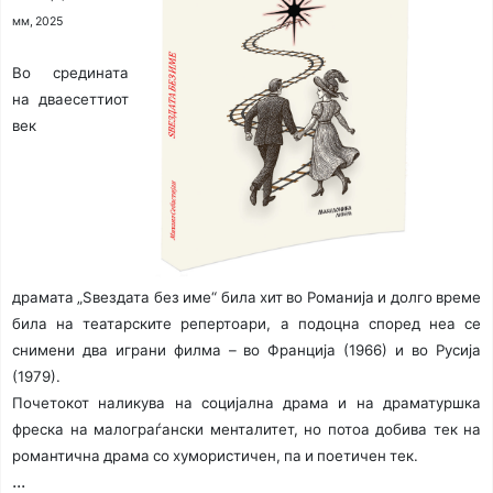
мм, 2025
Во средината
на дваесеттиот
век
драмата „Ѕвездата без име“ била хит во Романија и долго време
била на театарските репертоари, а подоцна според неа се
снимени два играни филма – во Франција (1966) и во Русија
(1979).
Почетокот наликува на социјална драма и на драматуршка
фреска на малограѓански менталитет, но потоа добива тек на
романтична драма со хумористичен, па и поетичен тек.
...