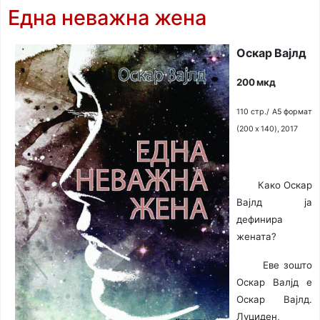
Една неважна жена
Оскар Вајлд
200 мкд
110 стр./ A5 формат
(200 x 140), 2017
Како Оскар
Вајлд ја
дефинира
жената?
Еве зошто
Оскар Валјд е
Оскар Вајлд.
Луциден,