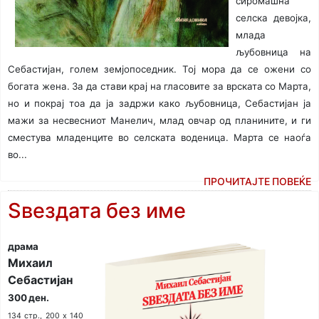
сиромашна
селска девојка,
млада
љубовница на
Себастијан, голем земјопоседник. Тој мора да се ожени со
богата жена. За да стави крај на гласовите за врската со Марта,
но и покрај тоа да ја задржи како љубовница, Себастијан ја
мажи за несвесниот Манелич, млад овчар од планините, и ги
сместува младенците во селската воденица. Марта се наоѓа
во...
ПРОЧИТАЈТЕ ПОВЕЌЕ
Ѕвездата без име
драма
Михаил
Себастијан
300 ден.
134 стр., 200 х 140