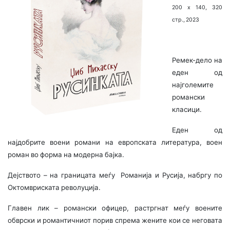
200 х 140, 320
стр., 2023
Ремек-дело на
еден од
најголемите
романски
класици.
Еден од
најдобрите воени романи на европската литература, воен
роман во форма на модерна бајка.
Дејството – на границата меѓу Романија и Русија, набргу по
Октомвриската револуција.
Главен лик – романски офицер, растргнат меѓу воените
обврски и романтичниот порив спрема жените кои се неговата