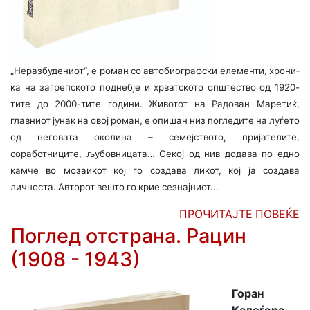
„Неразбудениот“, е роман со автобиографски елементи, хрони­
ка на загрепското поднебје и хрватското општество од 1920-
тите до 2000-тите години. Животот на Радован Маретиќ,
главниот јунак на овој роман, е опишан низ погледите на луѓето
од неговата околина – семејството, пријателите,
соработниците, љубовница­та… Секој од нив додава по едно
камче во мозаикот кој го создава ликот, кој ја создава
личноста. Авторот вешто го крие сезнајниот...
ПРОЧИТАЈТЕ ПОВЕЌЕ
Поглед отстрана. Рацин
(1908 - 1943)
Горан