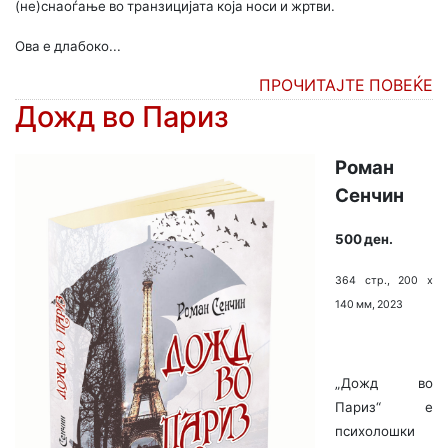
(не)снаоѓање во транзицијата која носи и жртви.
Ова е длабоко...
ПРОЧИТАЈТЕ ПОВЕЌЕ
Дожд во Париз
Роман
Сенчин
50
0 ден.
364 стр., 200 х
140 мм, 2023
„Дожд во
Париз“ е
психолошки