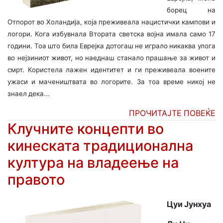
борец на
Отпорот во Холандија, која преживеала нацистички кампови и
логори. Кога избувнала Втората светска војна имала само 17
години. Тоа што била Еврејка дотогаш не играло никаква улога
во нејзиниот живот, но наеднаш станало прашање за живот и
смрт. Користела лажен идентитет и ги преживеала воените
ужаси и мачеништвата во логорите. За тоа време никој не
знаел дека...
ПРОЧИТАЈТЕ ПОВЕЌЕ
Клучните концепти во
кинеската традиционална
култура на владеење на
правото
Цуи Јунхуа