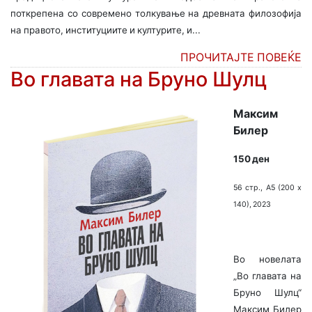
поткрепена со современо толкување на древната филозофија
на правото, институциите и културите, и...
ПРОЧИТАЈТЕ ПОВЕЌЕ
Во главата на Бруно Шулц
Максим
Билер
150 ден
56 стр., А5 (200 х
140), 2023
Во новелата
„Во главата на
Бруно Шулц“
Максим Билер