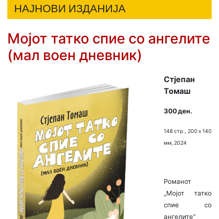
НАЈНОВИ ИЗДАНИЈА
Мојот татко спие со ангелите
(мал воен дневник)
Стјепан
Томаш
300 ден.
148 стр., 200 х 140
мм, 2024
Романот
„Мојот татко
спие со
ангелите“