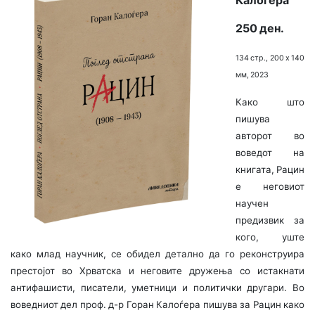
Калоѓера
250 ден.
134 стр., 200 х 140
мм, 2023
Како што
пишува
авторот во
воведот на
книгата, Рацин
е неговиот
научен
предизвик за
кого, уште
како млад научник, се обидел детално да го реконструира
престојот во Хрватска и неговите дружења со истакнати
антифашисти, писатели, уметници и политички другари. Во
воведниот дел проф. д-р Горан Калоѓера пишува за Рацин како