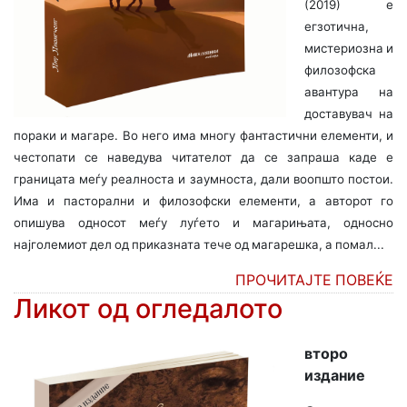
(2019) е
егзотична,
мистериозна и
филозофска
авантура на
доставувач на
пораки и магаре. Во него има многу фантастични елементи, и
честопати се наведува читателот да се запраша каде е
границата меѓу реалноста и заумноста, дали воопшто постои.
Има и пасторални и филозофски елементи, а авторот го
опишува односот меѓу луѓето и магарињата, односно
најголемиот дел од приказната тече од магарешка, а помал...
ПРОЧИТАЈТЕ ПОВЕЌЕ
Ликот од огледалото
второ
издание