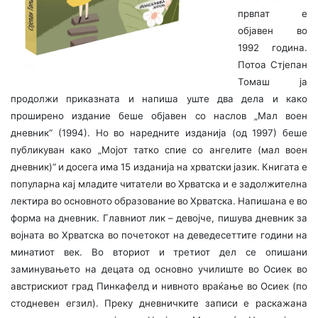
првпат е
објавен во
1992 година.
Потоа Стјепан
Томаш ја
продолжи приказната и напиша уште два дела и како
проширено издание беше објавен со наслов „Мал воен
дневник“ (1994). Но во наредните изданија (од 1997) беше
публикуван како „Мојот татко спие со ангелите (мал воен
дневник)“ и досега има 15 изданија на хрватски јазик. Книгата е
популарна кај младите читатели во Хрватска и е задолжителна
лектира во основното образование во Хрватска. Напишана е во
форма на дневник. Главниот лик – девојче, пишува дневник за
војната во Хрватска во почетокот на деведесеттите години на
минатиот век. Во вториот и третиот дел се опишани
заминувањето на децата од основно училиште во Осиек во
австрискиот град Пинкафелд и нивното враќање во Осиек (по
стодневен егзил). Преку дневничките записи е раскажана