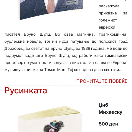
раскажува
приказна за
големиот
еврејски
писател Бруно Шулц. Во оваа магична, трагикомична,
бурлескна новела, тој ни нуди патување до полскиот град
Дрохобиц, во светот на Бруно Шулц, во 1938 година. Нè води во
подрумот каде што Бруно Шулц, кој работи како гимназиски
професор по уметност и сонува за писателска слава во Европа,
му пишува писмо на Томас Ман. Тој се надева дека светски...
ПРОЧИТАЈТЕ ПОВЕЌЕ
Русинката
Џиб
Михаеску
500 ден