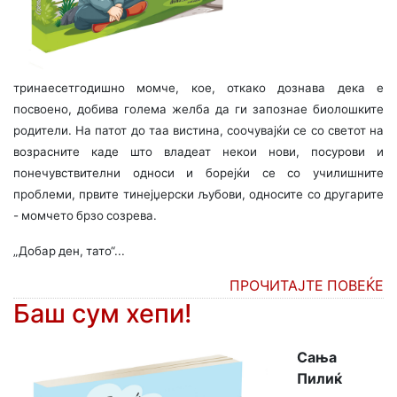
тринаесетгодишно момче, кое, откако дознава дека е
посвоено, добива голема желба да ги запознае биолошките
родители. На патот до таа вистина, соочувајќи се со светот на
возрасните каде што владеат некои нови, посурови и
понечувствителни односи и борејќи се со училишните
проблеми, првите тинејџерски љубови, односите со другарите
- момчето брзо созрева.
„Добар ден, тато“...
ПРОЧИТАЈТЕ ПОВЕЌЕ
Баш сум хепи!
Сања
Пилиќ