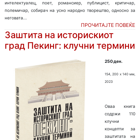
интелектуалец, поет, романсиер, публицист, критичар,
полемичар, собирач на усно народно творештво, односно за
неговата...
ПРОЧИТАЈТЕ ПОВЕЌЕ
Заштита на историскиот
град Пекинг: клучни термини
250 ден.
154, 200 х 140 мм,
2023
Оваа книга
содржи 110
клучни
концепти за
заштитата на