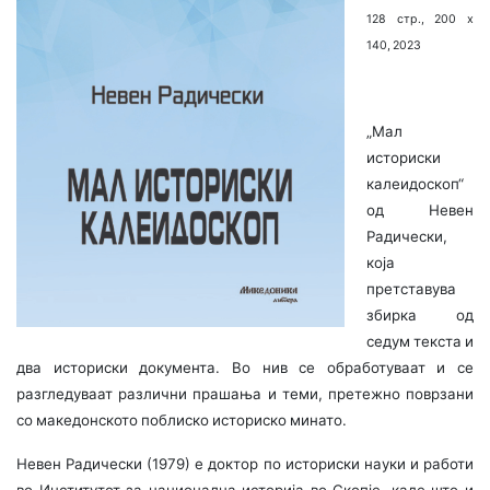
128 стр., 200 х
140, 2023
„Мал
историски
калеидоскоп“
од Невен
Радически,
која
претставува
збирка од
седум текста и
два историски документа. Во нив се обработу­ваат и се
разгледуваат различни прашања и теми, претежно поврзани
со македонското поблиско историско минато.
Невен Радически (1979) е доктор по историски науки и работи