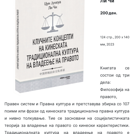
Ли Чи
200 ден.
124 стр., 200 х 140
мм, 2023
Книгата се
состои од три
дела:
Филозофија на
правото,
Правен систем и Правна култура и претставува збирка со 107
поими или фрази од кинеската традиционална правна култура
и нивно толкување. Тие се засновани на социјалистичката
теорија за владеење на правото со кинески карактеристики.
Традиционалната култура на владеење на правото е