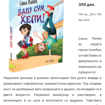
300 ден.
118 стр., 200 х 140
мм, 2023
Сања Пилиќ
во својата
проза посебно
сочувствува со
девојчињата и
момчињата во
пубертетот.
Нејзините раскази и романи започнуваат без долги воведи и
доминираат нефор­мални, хумористични дијалози. Таа создава
мост на разбира­ње меѓу возрасните и децата, почитувајќи ги и
двете воз­расти. Нејзиниот вокабулар е разговорен, а
речениците ѝ се куси и исполнети со ведрина. Чувствата