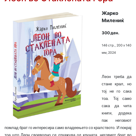
Жарко
Милениќ
300 ден.
146 стр., 200 х 140
мм, 2024
Леон треба да
стане крал, но
тој не го сака
тоа. Тој само
сака да чита
книги, додека
пак неговиот
помлад брат го интере­сира само владеењето со кралството. И покрај
тоа што Леон своеволно се откажува од круната, неговиот брат во