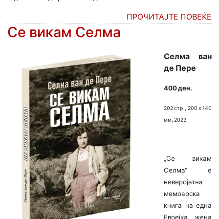
ПРОЧИТАЈТЕ ПОВЕЌЕ
Се викам Селма
Селма ван
де Пере
400 ден.
202 стр., 200 х 140
мм, 2023
„Се викам
Селма“ е
неверојатна
мемоарска
книга на една
Еврејка, жена