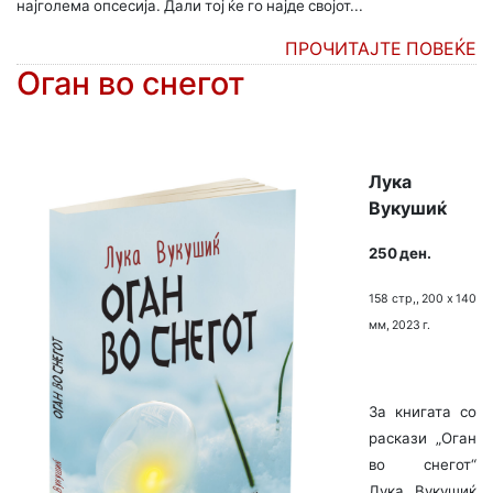
најголема опсесија. Дали тој ќе го најде својот...
ПРОЧИТАЈТЕ ПОВЕЌЕ
Оган во снегот
Лука
Вукушиќ
250 ден.
158 стр,, 200 х 140
мм, 2023 г.
За книгата со
раскази „Оган
во снегот“
Лука Вукушиќ