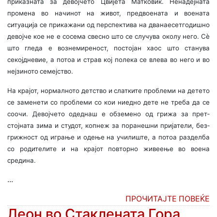
приказната за девојчето Цвијета Матко­виќ. Ненадејната
промена во начинот на живот, предвоената и воената
ситуација се прикажани од перспектива на дванаесетго­диш­но
девојче кое не е сосема свесно што се случува околу него. Сè
што гледа е вознемиреност, постојан хаос што станува
секојдневие, а потоа и страв кој полека се влева во него и во
нејзиното семејство.
На крајот, нормалното детство и слатките проблеми на детето
се заменети со проблеми со кои ниедно дете не треба да се
соочи. Девојчето одеднаш е обземено од грижа за прет­
стојната зима и студот, копнеж за поранешни пријатели, без­
грижност од играње и одење на училиште, а потоа разделба
со родителите и на крајот повторно живеење во воена
средина.
...
ПРОЧИТАЈТЕ ПОВЕЌЕ
Леон во Стаклената Гора