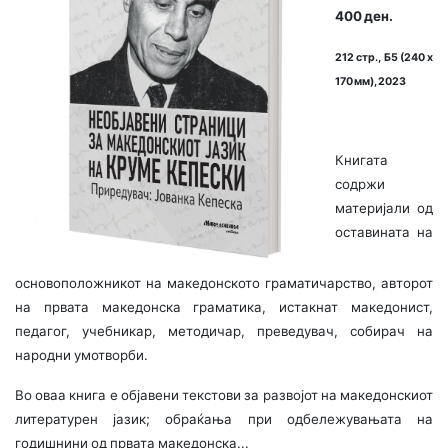
400 ден.
212 стр., Б5 (240 х
170 мм), 2023
Книгата
содржи
материјали од
оставината на
основоположникот на македонското граматичарство, авторот
на првата македонска граматика, истакнат македонист,
педагог, учебникар, методичар, преведувач, собирач на
народни умотворби.
Во оваа книга е објавени текстови за развојот на македонскиот
литературен јазик; обраќања при одбележувањата на
годишнини од првата македонска...