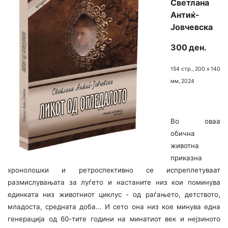
Светлана
Антиќ-
Јовчевска
300 ден.
154 стр., 200 х 140
мм, 2024
Во оваа
обична
животна
приказна
хронолошки и ретроспективно се испреплетуваат
размислувањата за луѓето и настаните низ кои поминува
единката низ животниот циклус - од раѓањето, детството,
младоста, средната доба... И сето она низ кое минува една
генерација од 60-тите години на минатиот век и нејзиното