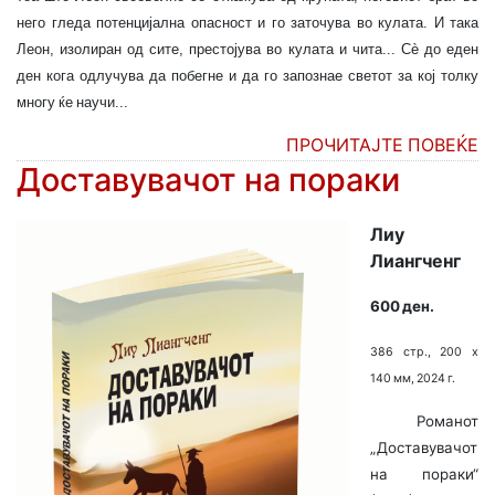
него гледа потенцијална опасност и го заточува во кулата. И така
Леон, изолиран од сите, престојува во кулата и чита... Сè до еден
ден кога одлучува да побегне и да го запознае светот за кој толку
многу ќе научи...
ПРОЧИТАЈТЕ ПОВЕЌЕ
Доставувачот на пораки
Лиу
Лиангченг
600 ден.
386 стр., 200 х
140 мм, 2024 г.
Романот
„Доставувачот
на пораки“