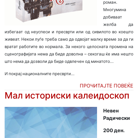
роман.
Многумина
добиваат
желба да
избегаат од неуспеси и пресврти или од сивилото во коешто
живеат. Некои луѓе треба само да одвојат малку време за да ги
вратат работите во нормала. За некого целосната промена на
сценографијата нема да биде доволна – секогаш ќе има нешто
што нема да дозволи да биде одвлечен од минатото...
И покрај националните пресврти...
ПРОЧИТАЈТЕ ПОВЕЌЕ
Мал историски калеидоскоп
Невен
Радически
200 ден.