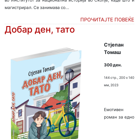
во Институтот за национална историја во Скопје, каде што и
магистрирал. Се занимава со...
ПРОЧИТАЈТЕ ПОВЕЌЕ
Добар ден, тато
Стјепан
Томаш
300 ден.
144 стр., 200 х 140
мм, 2023
Емотивен
роман за едно