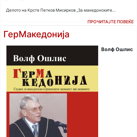
Делото на Крсте Петков Мисирков „За македонските...
ПРОЧИТАЈТЕ ПОВЕЌЕ
ГерМакедонија
Волф Ошлис