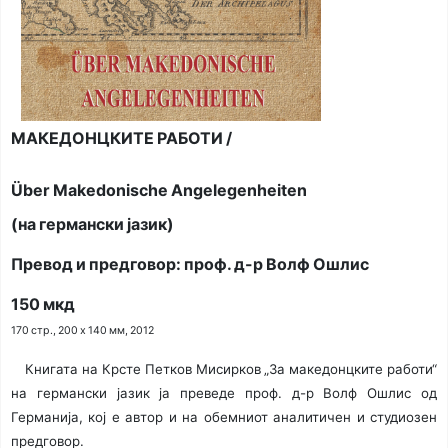
МАКЕДОНЦКИТЕ РАБОТИ /
Über Makedonische Angelegenheiten
(на германски јазик)
Превод и предговор: проф. д-р Волф Ошлис
150 мкд
170 стр., 200 х 140 мм, 2012
Книгата на Крсте Петков Мисирков „За македонцките работи“
на германски јазик ја преведе проф. д-р Волф Ошлис од
Германија, кој е автор и на обемниот аналитичен и студиозен
предговор.