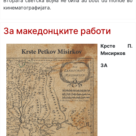
Втората светска војна не била au bout du monde во
кинематографијата.
За македонцките работи
Крсте П.
Мисирков
ЗА