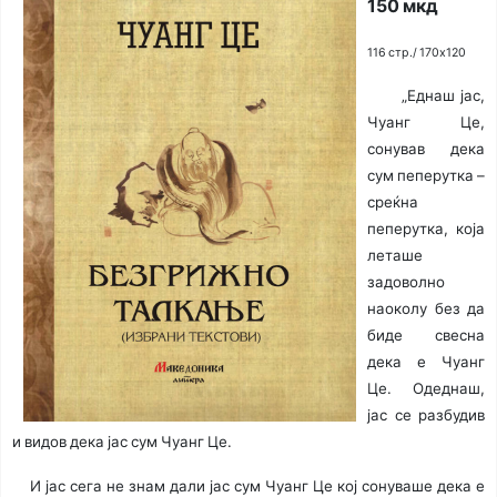
150 мкд
116 стр./ 170x120
„Еднаш јас,
Чуанг Це,
сонував дека
сум пеперутка –
среќна
пеперутка, која
леташе
задоволно
наоколу без да
биде свесна
дека е Чуанг
Це. Одеднаш,
јас се разбудив
и видов дека јас сум Чуанг Це.
И јас сега не знам дали јас сум Чуанг Це кој сонуваше дека е