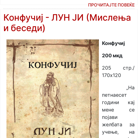
ПРОЧИТАЈТЕ ПОВЕЌЕ
Конфучиј - ЛУН ЈИ (Мислења
и беседи)
Конфучиј
200 мкд
205 стр./
170x120
„На
петнаесет
години кај
мене се
појави
желбата за
учење, на