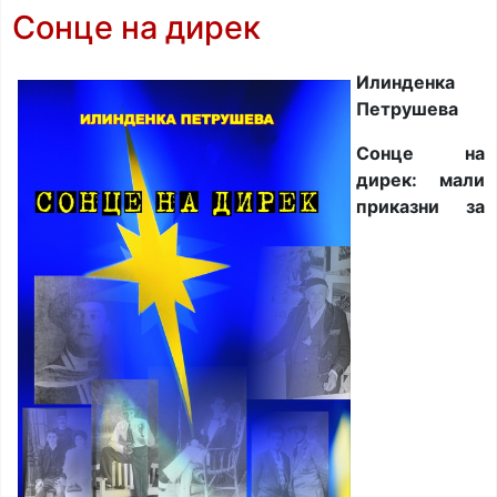
Сонце на дирек
Илинденка
Петрушева
Сонце на
дирек: мали
приказни за