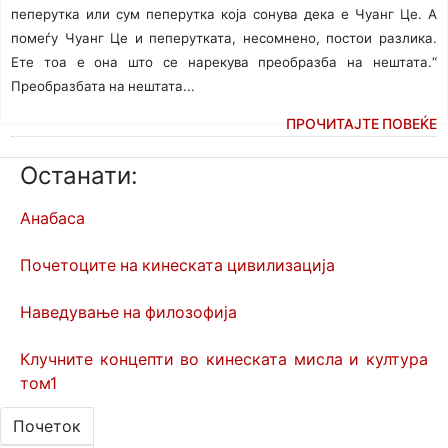
пеперутка или сум пеперутка која сонува дека е Чуанг Це. А
помеѓу Чуанг Це и пеперутката, несомнено, постои разлика.
Ете тоа е она што се нарекува преобразба на нештата.“
Преобразбата на нештата...
ПРОЧИТАЈТЕ ПОВЕЌЕ
Останати:
Анабаса
Почетоците на кинеската цивилизација
Наведување на филозофија
Клучните концепти во кинеската мисла и култура
том1
Почеток