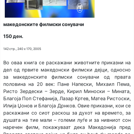
македонските филмски сонувачи
150 ден.
142 стр., 240 x 170, 2005
Во оваа книга се раскажани животните приказни на
дел од првите македонски филмски дејци, односно
за македонските филмски сонувачи од првата
половина на 20 век: Пане Напески, Михаил Пема,
Ристо Зердески – Зерде, Кирил Миноски – Мината,
Благоја Поп Стефанија, Лазар Кртев, Матеа Ристоски,
Илија Џонов и Благоја Дрнков. Овие приказни, кои се
раскажани со сиот раскош за духот на времето, за
душата на тие мали – големи луѓе и за нивниот сон
наречен филм, покажуваат дека Македонија пред