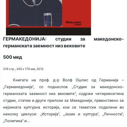
ГЕРМАКЕДОНИЈА: студии за македонско-
германската заемност низ вековите
500 мкд
274 стр., 240 х 170 мм, 2012
Книгата на проф. д-р Волф Ошлис од Германија –
„Гермакедонија“, со поднаслов „Студии за македонско-
германската заемност низ вековите“, содржи четириесетина
студии, статии и други прилози за Македонија, првенствено за
нејзината културна историја, кои се тематски поделени во
неколку циклуси: „Историја“, „Јазик и култура“, „Личности“,
„Политика“ и...