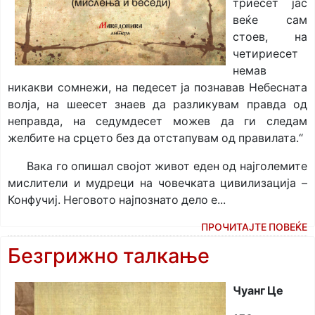
триесет јас
веќе сам
стоев, на
четириесет
немав
никакви сомнежи, на педесет ја познавав Небесната
волја, на шеесет знаев да раз­ли­кувам прав­да од
неправда, на седумдесет можев да ги следам
желбите на срцето без да отстапувам од правилата.“
Вака го опишал својот живот еден од најголемите
мисли­тели и мудреци на човечката цивилизација –
Конфучиј. Неговото најпознато дело е...
ПРОЧИТАЈТЕ ПОВЕЌЕ
Безгрижно талкање
Чуанг Це