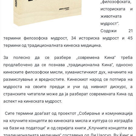
„филозофската,
историската и
животната
мудрост“.
Содржи 21
термини филозофска мудрост, 34 историска мудрост и 45
термини од традиционалната кинеска медицина.
За полесно да се разбере „современа Кина“ треба
продлабочено да се познава „традиционална Кина“, односно
кинеските филозофски мисли, хуманистичкиот дух, начините на
размислување и вредностите. Кинескиот народ се потпира на
мудроста на своите предци и учи од нивниот дискурс, а
странските читатели може да ја разберат современата Кина од
аспект на кинеската мудрост.
Сите термини доаѓаат од проектот „Собирање и комуникација
на клучните концепти во кинеската мисла и култура со изградба
на бази на податоци“ и од серијата книги „Клучните концепти во
традиционалната медицина“ составена од Ли Џаогуо, Ву Ќинг и