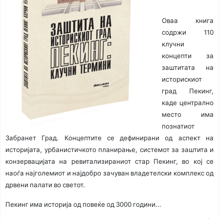
Оваа книга
содржи 110
клучни
концепти за
заштитата на
историскиот
град Пекинг,
каде централно
место има
познатиот
Забранет Град. Концептите се дефинирани од аспект на
историјата, урбанистичкото планирање, системот за заштита и
конзервацијата на ревитализираниот стар Пекинг, во кој се
наоѓа најголемиот и најдобро зачуван владетелски комплекс од
дрвени палати во светот.
Пекинг има историја од повеќе од 3000 години...