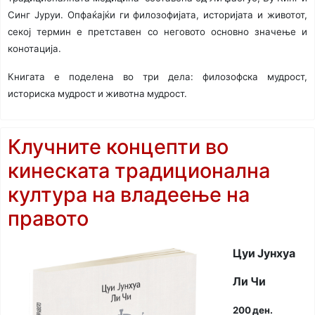
Синг Јуруи. Опфаќајќи ги филозофијата, историјата и животот,
секој термин е претставен со неговото основно значење и
конотација.
Книгата е поделена во три дела: филозофска мудрост,
историска мудрост и животна мудрост.
Клучните концепти во
кинеската традиционална
култура на владеење на
правото
Цуи Јунхуа
Ли Чи
200 ден.