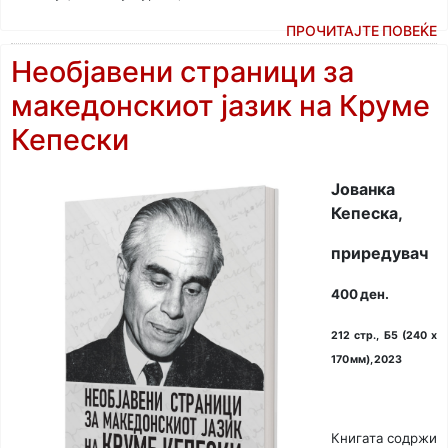
ПРОЧИТАЈТЕ ПОВЕЌЕ
Необјавени страници за
македонскиот јазик на Круме
Кепески
Јованка
Кепеска
,
приредувач
400 ден.
212 стр., Б5 (240 х
170 мм), 2023
Книгата содржи