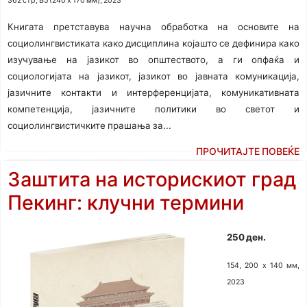
362 стр, Б5 (240 х 170 мм), 2023
Книгата претставува научна обработка на основите на
социолингвистиката како дисциплина којашто се дефинира како
изучување на јазикот во општеството, а ги опфаќа и
социологијата на јазикот, јазикот во јавната комуникација,
јазичните контакти и интерференцијата, комуникативната
компетенција, јазичните политики во светот и
социолингвистичките прашања за...
ПРОЧИТАЈТЕ ПОВЕЌЕ
Заштита на историскиот град
Пекинг: клучни термини
250 ден.
154, 200 х 140 мм,
2023