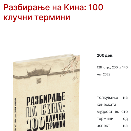
Разбирање на Кина: 100
клучни термини
200 ден.
128 стр., 200 х 140
мм, 2023
Толкување на
кинеската
мудрост во сто
термини од
аспект на