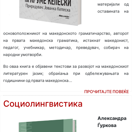
материјали од
оставината на
основоположникот на македонското граматичарство, авторот
на првата македонска граматика, истакнат македонист,
педагог, учебникар, методичар, преведувач, собирач на
народни умотворби.
Во оваа книга е објавени текстови за развојот на македонскиот
литературен јазик; обраќања при одбележувањата на
годишнини од првата македонска...
ПРОЧИТАЈТЕ ПОВЕЌЕ
Социолингвистика
Александра
Ѓуркова