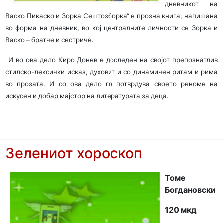
дневникот на
Васко Пикаско и Зорка Сештозборка“ е прозна книга, напишана
во форма на дневник, во кој централните личности се Зорка и
Васко – братче и сестриче.
И во ова дело Киро Донев е доследен на својот препознатлив
стилско-лексички исказ, духовит и со динамичен ритам и рима
во прозата. И со ова дело го потврдува своето реноме на
искусен и добар мајстор на литературата за деца.
Зелениот хороскоп
Томе
Богдановски
120 мкд