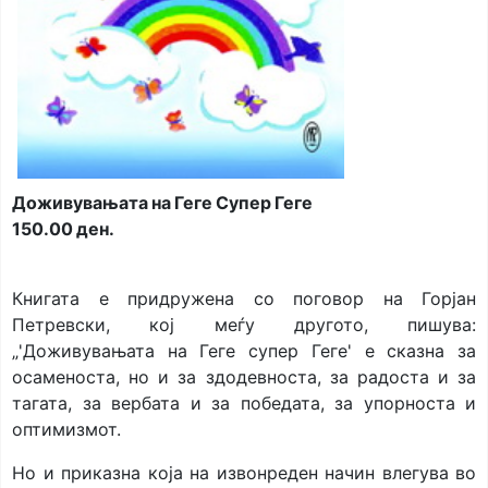
Доживувањата на Геге Супер Геге
150.00 ден.
Книгата е придружена со поговор на Горјан
Петревски, кој меѓу другото, пишува:
„'Доживувањата на Геге супер Геге' е сказна за
осаменоста, но и за здодевноста, за радоста и за
тагата, за вербата и за победата, за упорноста и
оптимизмот.
Но и приказна која на извонреден начин влегува во