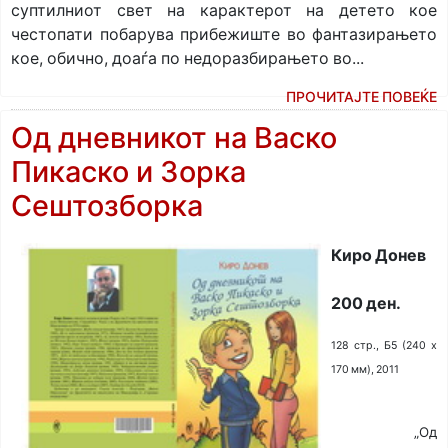
суптилниот свет на карактерот на детето кое
честопати побарува прибежиште во фантазирањето
кое, обично, доаѓа по недоразбирањето во...
ПРОЧИТАЈТЕ ПОВЕЌЕ
Од дневникот на Васко
Пикаско и Зорка
Сештозборка
Киро Донев
200 ден.
128 стр., Б5 (240 х
170 мм), 2011
„Од