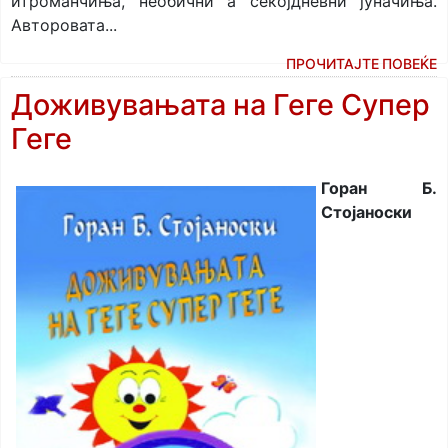
итроманчиња, необични а секојдневни јуначиња.
Авторовата...
ПРОЧИТАЈТЕ ПОВЕЌЕ
Доживувањата на Геге Супер
Геге
Горан Б.
Стојаноски