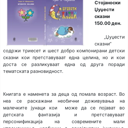
Стојаноски
Џуџести
сказни
150.00 ден.
„Џуџести
сказни“
содржи триесет и шест добро компонирани детски
сказни кои претставуваат една целина, но и кои
доста се разликуваат една од друга поради
тематската разновидност.
Книгата е наменета за деца од помала возраст. Во
неа се раскажани необични доживувања на
малечките јунаци кои може да се појават во
детската фантазија и претставуваат
персонификација на современите мали