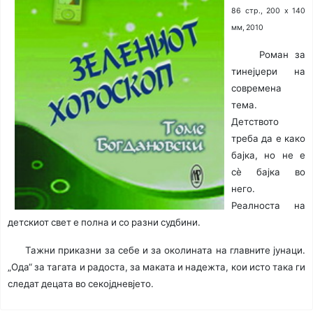
86 стр., 200 х 140
мм, 2010
Роман за
тинејџери на
современа
тема.
Детството
треба да е како
бајка, но не е
сè бајка во
него.
Реалноста на
детскиот свет е полна и со разни судбини.
Тажни приказни за себе и за околината на главните јунаци.
„Ода“ за тагата и радоста, за маката и надежта, кои исто така ги
следат децата во секојдневјето.