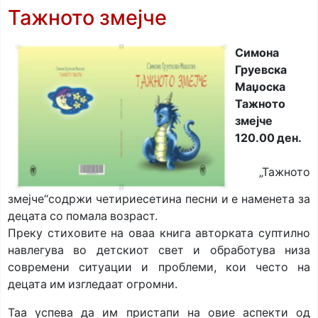
Тажното змејче
Симона
Груевска
Маџоска
Тажното
змејче
120.00 ден.
„Тажното
змејче“содржи четириесетина песни и е наменета за
децата со помала возраст.
Преку стиховите на оваа книга авторката суптилно
навлегува во детскиот свет и обработува низа
современи ситуации и проблеми, кои често на
децата им изгледаат огромни.
Таа успева да им пристапи на овие аспекти од