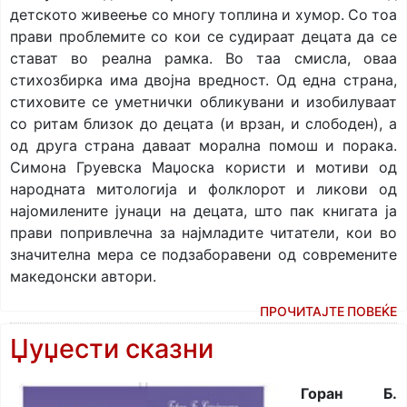
детското живеење со многу топлина и хумор. Со тоа
прави проблемите со кои се судираат децата да се
стават во реална рамка. Во таа смисла, оваа
стихозбирка има двојна вредност. Од една страна,
стиховите се уметнички обликувани и изобилуваат
со ритам близок до децата (и врзан, и слободен), а
од друга страна даваат морална помош и порака.
Симона Груевска Маџоска користи и мотиви од
народната митологија и фолклорот и ликови од
најомилените јунаци на децата, што пак книгата ја
прави попривлечна за најмладите читатели, кои во
значителна мера се подзаборавени од современите
македонски автори.
ПРОЧИТАЈТЕ ПОВЕЌЕ
Џуџести сказни
Горан Б.